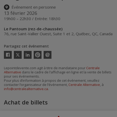
Événement en personne
13 février 2026
19h00 – 22h30 / Entrée: 18h30
Le Pantoum (rez-de-chaussée)
76, rue Saint-Vallier Ouest, Suite 1 et 2
,
Québec
,
QC
,
Canada
Partagez cet événement
Twitter
Facebook
Linkedin
Pinterest
Envoyer
par
courriel
Lepointdevente.com agit à titre de mandataire pour
Centrale
Alternative
dans le cadre de l’affichage en ligne et la vente de billets
pour ses événements.
Pour plus d’information à propos de cet événement, veuillez
contacter l’organisateur de l’événement,
Centrale Alternative
, à
info@centralealternative.ca
.
Achat de billets