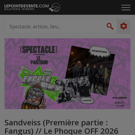
Passer
Cliq
au
pou
contenu
ouvr
Spectacle,
le
artiste,
Recher
men
lieu...
Sandveiss (Première partie :
Fangus) // Le Phoque OFF 2026