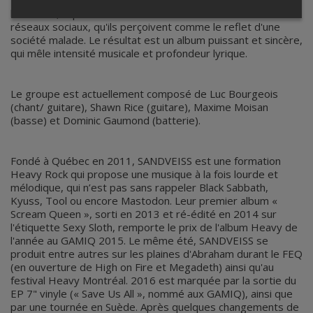
travers cet album, SANDVEISS aborde des thèmes tels que
la division, la polarisation croissante et la toxicité des
réseaux sociaux, qu'ils perçoivent comme le reflet d'une
société malade. Le résultat est un album puissant et sincère,
qui mêle intensité musicale et profondeur lyrique.
Le groupe est actuellement composé de Luc Bourgeois
(chant/ guitare), Shawn Rice (guitare), Maxime Moisan
(basse) et Dominic Gaumond (batterie).
Fondé à Québec en 2011, SANDVEISS est une formation
Heavy Rock qui propose une musique à la fois lourde et
mélodique, qui n’est pas sans rappeler Black Sabbath,
Kyuss, Tool ou encore Mastodon. Leur premier album «
Scream Queen », sorti en 2013 et ré-édité en 2014 sur
l'étiquette Sexy Sloth, remporte le prix de l'album Heavy de
l'année au GAMIQ 2015. Le même été, SANDVEISS se
produit entre autres sur les plaines d'Abraham durant le FEQ
(en ouverture de High on Fire et Megadeth) ainsi qu'au
festival Heavy Montréal. 2016 est marquée par la sortie du
EP 7" vinyle (« Save Us All », nommé aux GAMIQ), ainsi que
par une tournée en Suède. Après quelques changements de