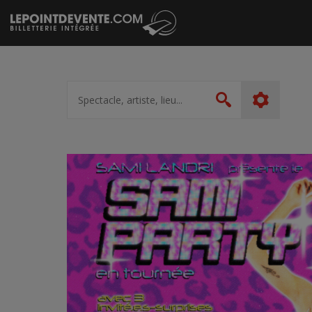
Passer
au
contenu
Spectacle,
artiste,
Rechercher
lieu...