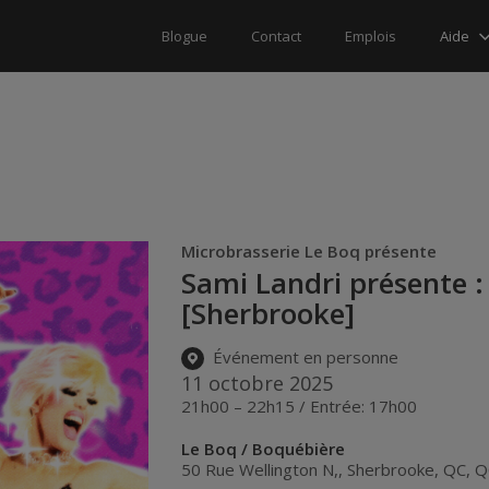
Aide
Blogue
Contact
Emplois
Microbrasserie Le Boq présente
Sami Landri présente :
[Sherbrooke]
Événement en personne
11 octobre 2025
21h00 – 22h15 / Entrée: 17h00
Le Boq / Boquébière
50 Rue Wellington N,
,
Sherbrooke, QC
,
Q