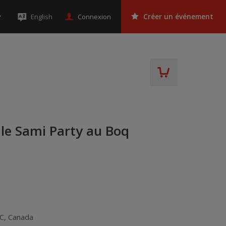
Connexion
English
Créer un événement
 le Sami Party au Boq
C
,
Canada