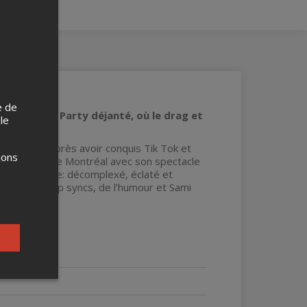
e de
ur un Sami Party déjanté, où le drag et
 le
en tournée! Après avoir conquis Tik Tok et
ions
 le public de Montréal avec son spectacle
 à sa manière: décomplexé, éclaté et
ales, des lip syncs, de l’humour et Sami