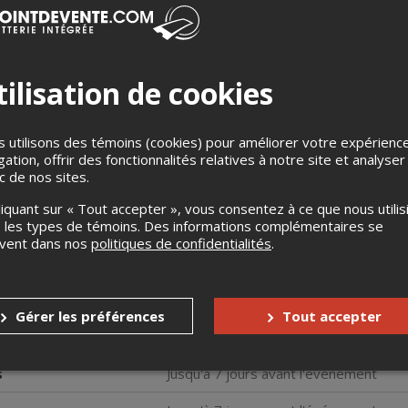
ilisation de cookies
 utilisons des témoins (cookies) pour améliorer votre expérienc
ochain, Sami Landri prend d’assaut Le Boq, à Sherbrooke, po
gation, offrir des fonctionnalités relatives à notre site et analyser
oi!
ic de nos sites.
cadienne des médias sociaux, Sami Landri, t'invite au Sami Party: 
liquant sur « Tout accepter », vous consentez à ce que nous utilis
s capsules absurdes, chaotiques et audacieuses, Sami a enflammé
 les types de témoins. Des informations complémentaires se
intenant elle débarque dans ton coin pour animer ce show de drag
uvent dans nos
politiques de confidentialités
.
esthétique complètement trash-chic. Au programme: des drags loc
ehaviour!
Gérer les préférences
Tout accepter
à 17h. Début du spectacle à 21h.
s
Jusqu'à 7 jours avant l'événement