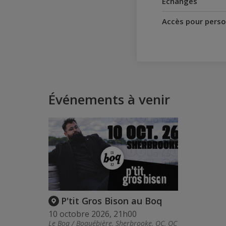
Échanges
Accès pour perso
Événements à venir
P'tit Gros Bison au Boq
10 octobre 2026, 21h00
Le Boq / Boquébière, Sherbrooke, QC, QC