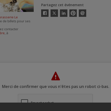
Partagez cet événement
Twitter
brasserie Le
Facebook
Linkedin
Pinterest
Envoyer
te de billets pour ses
par
courriel
ez contacter
ère
, à
Merci de confirmer que vous n'êtes pas un robot ci-bas.