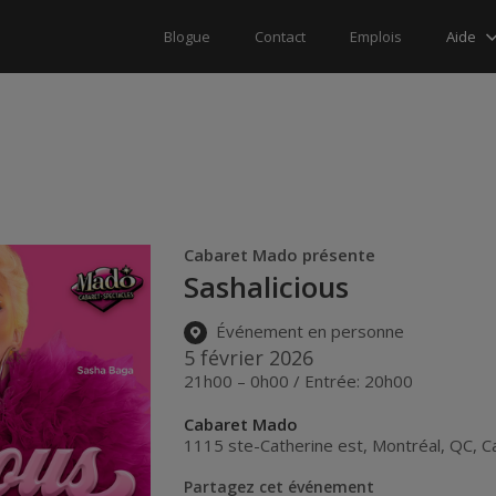
Aide
Blogue
Contact
Emplois
Cabaret Mado présente
Sashalicious
Événement en personne
5 février 2026
21h00 – 0h00 / Entrée: 20h00
Cabaret Mado
1115 ste-Catherine est
,
Montréal
,
QC
,
C
Partagez cet événement