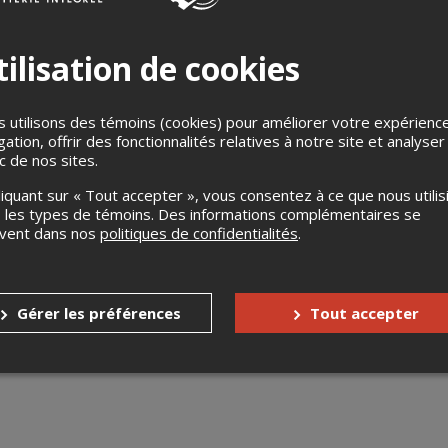
ilisation de cookies
 utilisons des témoins (cookies) pour améliorer votre expérienc
gation, offrir des fonctionnalités relatives à notre site et analyser
ic de nos sites.
utty Lovers Edition
liquant sur « Tout accepter », vous consentez à ce que nous utilis
glam, sexy et provocante, avec des performances flamboyantes e
 les types de témoins. Des informations complémentaires se
uvent dans nos
politiques de confidentialités
.
s
Jusqu'à 7 jours avant l'événement
Jusqu'à 1 jour avant l'événement
Gérer les préférences
Tout accepter