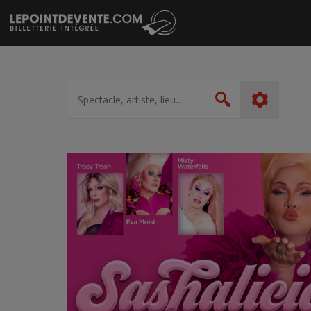
Passer
au
contenu
Spectacle,
artiste,
Rechercher
lieu...