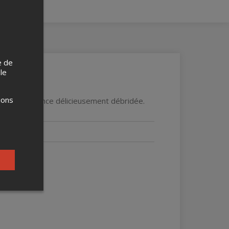
e de
 le
ions
t une ambiance délicieusement débridée.