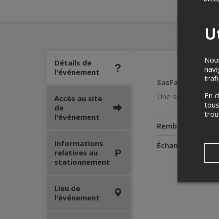
Ut
Nous
Détails de
navi
l'événement
traf
SasFabulous – Sl
En c
Une soirée ultra-
Accès au site
tous
de
tro
l'événement
Remboursement
Informations
Échanges
relatives au
stationnement
Lieu de
l'événement