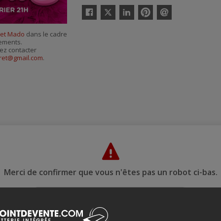
Twitter
Facebook
Linkedin
Pinterest
Envoyer
par
et Mado
dans le cadre
courriel
nements.
ez contacter
aret@gmail.com
.
Merci de confirmer que vous n'êtes pas un robot ci-bas.