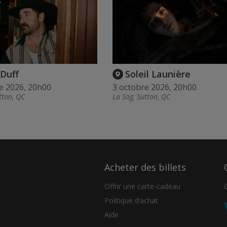
 Duff
Soleil Launière
e 2026, 20h00
3 octobre 2026, 20h00
tton, QC
La Sag, Sutton, QC
Acheter des billets
Offrir une carte-cadeau
Politique d’achat
Aide