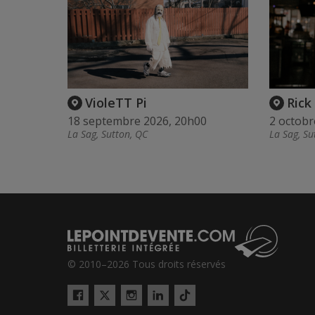
VioleTT Pi
Rick
18 septembre 2026, 20h00
2 octobr
La Sag, Sutton, QC
La Sag, Su
© 2010–2026 Tous droits réservés
Twitter
Tiktok
Facebook
Instagram
LinkedIn