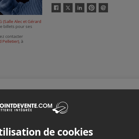
Twitter
Facebook
Linkedin
Pinterest
Envoyer
par
 (Salle Alec et Gérard
courriel
e billets pour ses
ez contacter
 Pelletier)
, à
Merci de confirmer que vous n'êtes pas un robot ci-bas.
ilisation de cookies