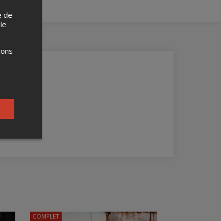
e de
 le
ions
COMPLET