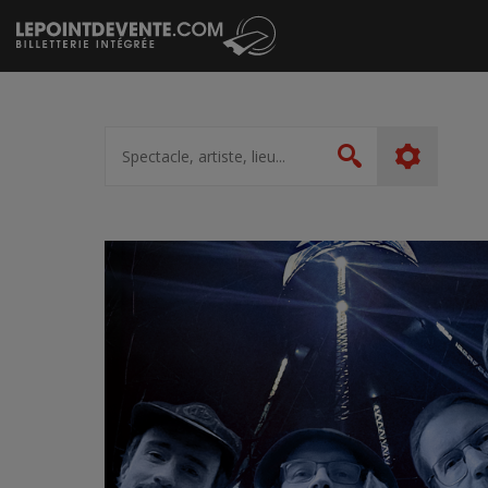
Passer
au
contenu
Spectacle,
artiste,
Rechercher
lieu...