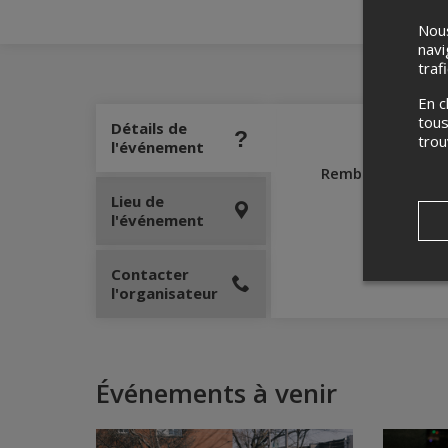
Nous
navi
traf
En c
tous
Détails de
tro
l'événement
Remboursement
Lieu de
l'événement
Contacter
l'organisateur
Événements à venir