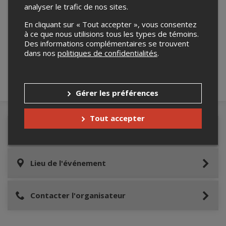
analyser le trafic de nos sites.
En cliquant sur « Tout accepter », vous consentez
Merci de confirmer que vous n'êtes pas un
à ce que nous utilisions tous les types de témoins.
robot ci-bas.
Des informations complémentaires se trouvent
dans nos
politiques de confidentialités
.
Gérer les préférences
Tout accepter
Détails de l'événement
Lieu de l'événement
Contacter l'organisateur