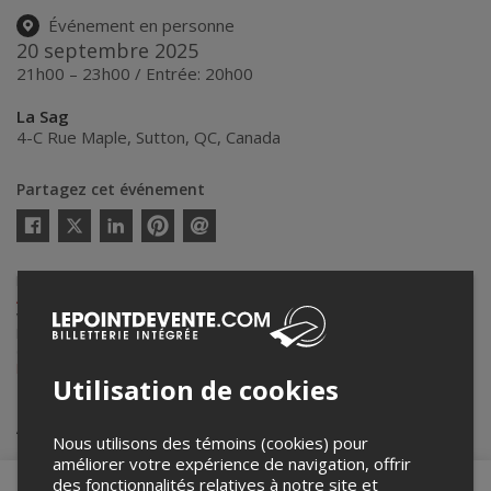
Événement en personne
20 septembre 2025
21h00 – 23h00 / Entrée: 20h00
La Sag
4-C Rue Maple
,
Sutton
,
QC
,
Canada
Partagez cet événement
Twitter
Facebook
Linkedin
Pinterest
Envoyer
par
courriel
Lepointdevente.com agit à titre de mandataire pour
LA SAG (Salle
Alec et Gérard Pelletier)
dans le cadre de l’affichage en ligne et la
vente de billets pour ses événements.
Pour plus d’information à propos de cet événement, veuillez
contacter l’organisateur de l’événement,
LA SAG (Salle Alec et Gérard
Pelletier)
, à
info@suttonencore.com
.
Utilisation de cookies
Achat de billets
Nous utilisons des témoins (cookies) pour
améliorer votre expérience de navigation, offrir
des fonctionnalités relatives à notre site et