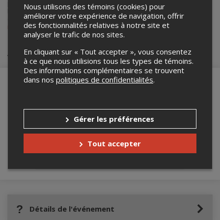
pour ses événements.
Nous utilisons des témoins (cookies) pour
Pour plus d’information à propos de cet événement, veuillez
améliorer votre expérience de navigation, offrir
contacter l’organisateur de l’événement,
Miracle League of Ottawa
, à
des fonctionnalités relatives à notre site et
miracleleagueottawa@gmail.com
.
analyser le trafic de nos sites.
Achat de billets
En cliquant sur « Tout accepter », vous consentez
à ce que nous utilisions tous les types de témoins.
Des informations complémentaires se trouvent
dans nos
politiques de confidentialités
.
Merci de confirmer que vous n'êtes pas un
robot ci-bas.
Gérer les préférences
Tout accepter
Détails de l'événement