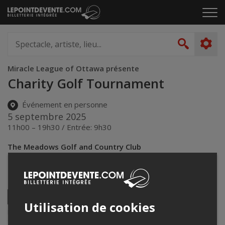
Passer
Cliq
au
pou
contenu
ouvr
Spectacle,
le
artiste,
Recher
men
lieu...
Miracle League of Ottawa présente
Charity Golf Tournament
Événement en personne
5 septembre 2025
11h00 – 19h30 / Entrée: 9h30
The Meadows Golf and Country Club
4335 Hawthorne Road
,
Ottawa
,
ON
,
Canada
Partagez cet événement
Twitter
Utilisation de cookies
Facebook
Linkedin
Envoyer
Lepointdevente.com agit à titre de mandataire pour
Miracle League
par
of Ottawa
dans le cadre de l’affichage en ligne et la vente de billets
courriel