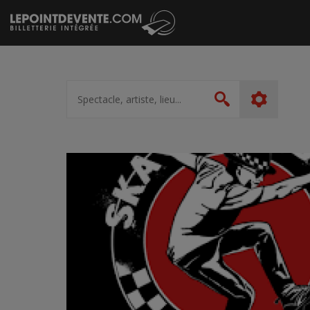
Passer
au
contenu
Spectacle,
artiste,
Rechercher
lieu...