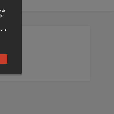
e de
 le
ions