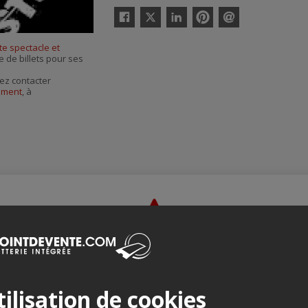
Twitter
Facebook
Linkedin
Pinterest
Envoyer
par
te spectacle et
courriel
e de billets pour ses
ez contacter
nement
, à
Merci de confirmer que vous n'êtes pas un robot ci-bas.
ilisation de cookies