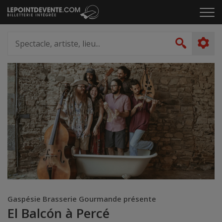
Passer
Cliq
au
pou
contenu
ouvr
Spectacle,
le
artiste,
Recher
men
lieu...
Gaspésie Brasserie Gourmande présente
El Balcón à Percé