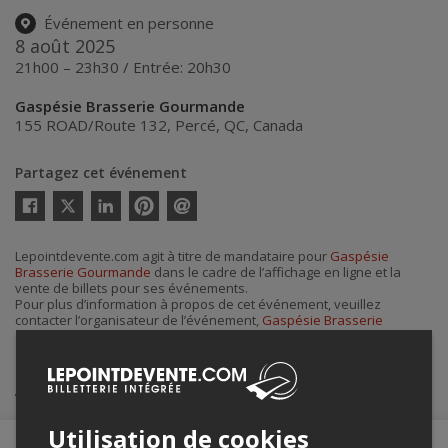
Événement en personne
8 août 2025
21h00 – 23h30 / Entrée: 20h30
Gaspésie Brasserie Gourmande
155 ROAD/Route 132
,
Percé
,
QC
,
Canada
Partagez cet événement
Twitter
Facebook
Linkedin
Pinterest
Envoyer
par
courriel
Lepointdevente.com agit à titre de mandataire pour
Gaspésie
Brasserie Gourmande
dans le cadre de l’affichage en ligne et la
vente de billets pour ses événements.
Pour plus d’information à propos de cet événement, veuillez
contacter l’organisateur de l’événement,
Gaspésie Brasserie
Gourmande
, à
communication@brasseriegaspesie.com
.
Achat de billets
Utilisation de cookies