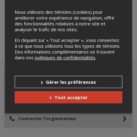
Nous utilisons des témoins (cookies) pour
Merci de confirmer que vous n'êtes pas un
améliorer votre expérience de navigation, offrir
robot ci-bas.
des fonctionnalités relatives à notre site et
analyser le trafic de nos sites.
En cliquant sur « Tout accepter », vous consentez
à ce que nous utilisions tous les types de témoins.
Des informations complémentaires se trouvent
dans nos
politiques de confidentialités
.
Détails de l'événement
Gérer les préférences
Tout accepter
Lieu de l'événement
Contacter l'organisateur