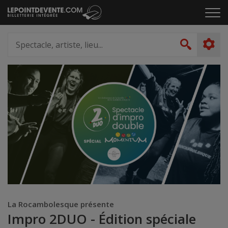
Passer
Cliq
au
pou
contenu
ouvr
Spectacle,
le
artiste,
Recher
men
lieu...
La Rocambolesque présente
Impro 2DUO - Édition spéciale