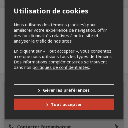
Utilisation de cookies
Nous utilisons des témoins (cookies) pour
améliorer votre expérience de navigation, offrir
Merci de confirmer que vous n'êtes pas un
des fonctionnalités relatives à notre site et
robot ci-bas.
analyser le trafic de nos sites.
En cliquant sur « Tout accepter », vous consentez
à ce que nous utilisions tous les types de témoins.
Des informations complémentaires se trouvent
dans nos
politiques de confidentialités
.
Gérer les préférences
Détails de l'événement
Tout accepter
Lieu de l'événement
Contacter l'organisateur