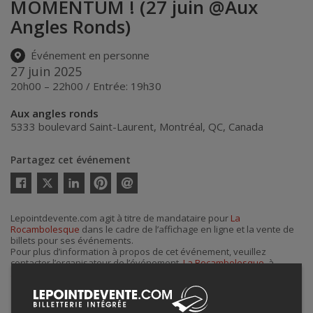
MOMENTUM ! (27 juin @Aux
Angles Ronds)
Événement en personne
27 juin 2025
20h00 – 22h00 / Entrée: 19h30
Aux angles ronds
5333 boulevard Saint-Laurent
,
Montréal
,
QC
,
Canada
Partagez cet événement
Twitter
Facebook
Linkedin
Pinterest
Envoyer
par
courriel
Lepointdevente.com agit à titre de mandataire pour
La
Rocambolesque
dans le cadre de l’affichage en ligne et la vente de
billets pour ses événements.
Pour plus d’information à propos de cet événement, veuillez
contacter l’organisateur de l’événement,
La Rocambolesque
, à
armand@rocambolesque.ca
.
Achat de billets