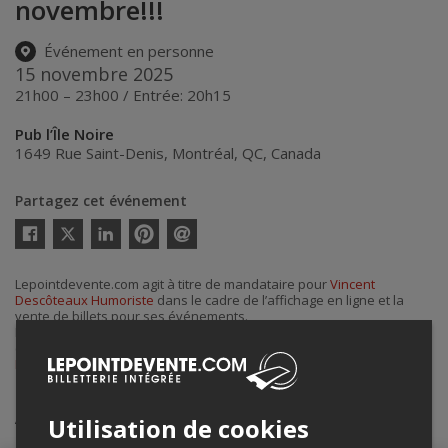
novembre!!!
Événement en personne
15 novembre 2025
21h00 – 23h00 / Entrée: 20h15
Pub l’Île Noire
1649 Rue Saint-Denis
,
Montréal
,
QC
,
Canada
Partagez cet événement
Twitter
Facebook
Linkedin
Pinterest
Envoyer
par
courriel
Lepointdevente.com agit à titre de mandataire pour
Vincent
Descôteaux Humoriste
dans le cadre de l’affichage en ligne et la
vente de billets pour ses événements.
Pour plus d’information à propos de cet événement, veuillez
contacter l’organisateur de l’événement,
Vincent Descôteaux
Humoriste
, à
vincentdescoteaux8905@gmail.com
.
Achat de billets
Utilisation de cookies