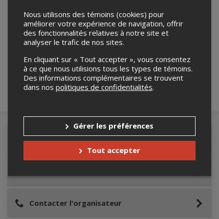
Nous utilisons des témoins (cookies) pour
améliorer votre expérience de navigation, offrir
des fonctionnalités relatives à notre site et
Merci de confirmer que vous n'êtes pas un
analyser le trafic de nos sites.
robot ci-bas.
En cliquant sur « Tout accepter », vous consentez
à ce que nous utilisions tous les types de témoins.
Des informations complémentaires se trouvent
dans nos
politiques de confidentialités
.
Gérer les préférences
Détails de l'événement
Tout accepter
Lieu de l'événement
Contacter l'organisateur