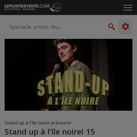
Passer
Cliq
au
pou
contenu
ouvr
Spectacle,
le
artiste,
Recher
men
lieu...
Stand up à l'île noire présente
Stand up à l'île noire! 15