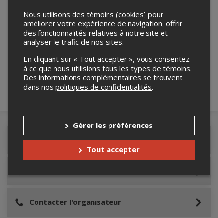
Nous utilisons des témoins (cookies) pour
améliorer votre expérience de navigation, offrir
des fonctionnalités relatives à notre site et
Merci de confirmer que vous n'êtes pas un
analyser le trafic de nos sites.
robot ci-bas.
En cliquant sur « Tout accepter », vous consentez
à ce que nous utilisions tous les types de témoins.
Des informations complémentaires se trouvent
dans nos
politiques de confidentialités
.
Gérer les préférences
Détails de l'événement
Tout accepter
Lieu de l'événement
Contacter l'organisateur