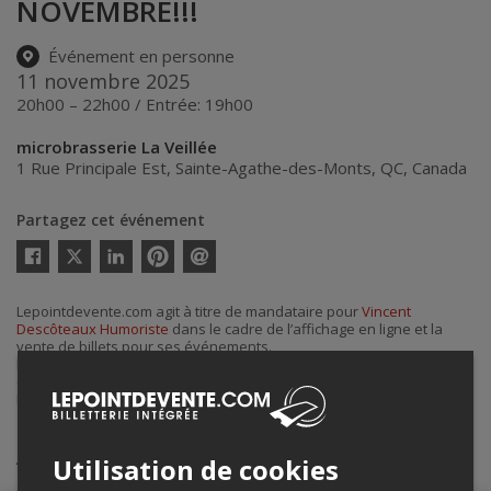
NOVEMBRE!!!
Événement en personne
11 novembre 2025
20h00 – 22h00 / Entrée: 19h00
microbrasserie La Veillée
1 Rue Principale Est
,
Sainte-Agathe-des-Monts
,
QC
,
Canada
Partagez cet événement
Twitter
Facebook
Linkedin
Pinterest
Envoyer
par
courriel
Lepointdevente.com agit à titre de mandataire pour
Vincent
Descôteaux Humoriste
dans le cadre de l’affichage en ligne et la
vente de billets pour ses événements.
Pour plus d’information à propos de cet événement, veuillez
contacter l’organisateur de l’événement,
Vincent Descôteaux
Humoriste
, à
vincentdescoteaux8905@gmail.com
.
Achat de billets
Utilisation de cookies