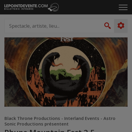
Passer
Cliq
au
pou
contenu
ouvr
Spectacle,
le
artiste,
Recher
men
lieu...
Black Throne Productions - Interland Events - Astro
Sonic Productions présentent