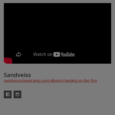
Sandveiss
sandveiss.bandcamp.com/album/standing-in-the-fire
Facebook
Instagram