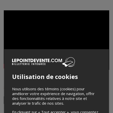
Utilisation de cookies
Clouds Taste Satanic
cloudstastesatanic.bandcamp.com/
Nous utilisons des témoins (cookies) pour
améliorer votre expérience de navigation, offrir
des fonctionnalités relatives à notre site et
analyser le trafic de nos sites.
Facebook
Instagram
En cliquant sur « Tout accepter », vous consentez