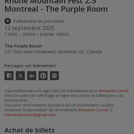
Rhune Mountain Fest 2.5
Montreal - The Purple Room
Événement en personne
12 septembre 2025
17h30 – 23h45 / Entrée: 16h30
The Purple Room
257 Rue Saint-Ferdinand
,
Montreal
,
QC
,
Canada
Partagez cet événement
Twitter
Facebook
Linkedin
Pinterest
Envoyer
par
courriel
Lepointdevente.com agit à titre de mandataire pour
Benjamin Cornel
dans le cadre de l’affichage en ligne et la vente de billets pour ses
événements.
Pour plus d’information à propos de cet événement, veuillez
contacter l’organisateur de l’événement,
Benjamin Cornel
, à
interlandevents@gmail.com
.
Achat de billets