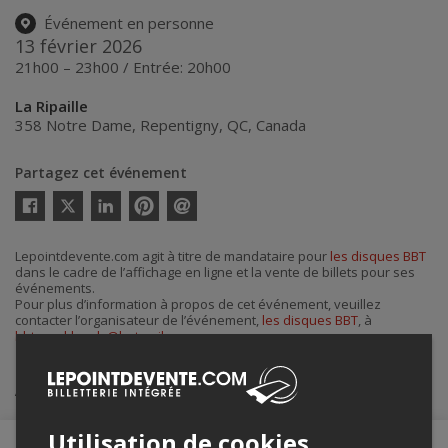
Événement en personne
13 février 2026
21h00 – 23h00 / Entrée: 20h00
La Ripaille
358 Notre Dame
,
Repentigny
,
QC
,
Canada
Partagez cet événement
Twitter
Facebook
Linkedin
Pinterest
Envoyer
par
courriel
Lepointdevente.com agit à titre de mandataire pour
les disques BBT
dans le cadre de l’affichage en ligne et la vente de billets pour ses
événements.
Pour plus d’information à propos de cet événement, veuillez
contacter l’organisateur de l’événement,
les disques BBT
, à
bbtwreckhurdz@hotmail.com
.
Achat de billets
Utilisation de cookies