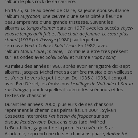
l’album le plus rock de sa carrière.
En 1975, suite au décès de Claire, sa jeune épouse, il lance
l’album
Migration
, une œuvre d’une sensibilité à fleur de
peau empreinte d’une grande tristesse. Suivent les
albums
Le temps d’aimer
paru en 1977 avec les succès
Voyez-
vous le temps qu’il fait
et
Rose chair de femme
,
Le cœur plus
chaud
(1978) et
Passage
(1980) sur lequel on
retrouve
Vodka-Cola
et
Salut Léon
. En 1982, avec
l’album
Maudit que j’m’aime
, il continue à être très présent
sur les ondes avec
Soleil Soleil
et l’ultime
Happy song
.
Au milieu des années 1980, après avoir enregistré dix-sept
albums, Jacques Michel met sa carrière musicale en veilleuse
et s’oriente vers le petit écran. De 1985 à 1995, il conçoit,
avec Ève Déziel, les émissions
Le village de Nathalie
et
Sur la
rue Tabaga
, pour lesquelles il coécrit les scénarios et les
textes de chansons.
Durant les années 2000, plusieurs de ses chansons
reprennent le chemin des palmarès. En 2001, Sylvain
Cossette interprète
Pas besoin de frapper
sur son
disque
Rendez-vous
. Deux ans plus tard, Wilfred
LeBouthillier, gagnant de la première cuvée de Star
Académie, reprend une de ses chansons phare,
Amène-toi