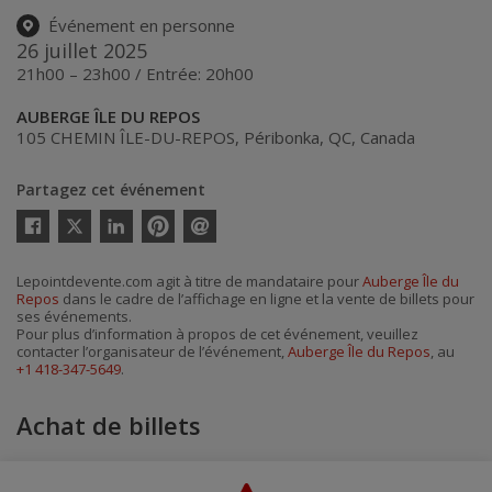
Événement en personne
26 juillet 2025
21h00 – 23h00 / Entrée: 20h00
AUBERGE ÎLE DU REPOS
105 CHEMIN ÎLE-DU-REPOS
,
Péribonka
,
QC
,
Canada
Partagez cet événement
Twitter
Facebook
Linkedin
Pinterest
Envoyer
par
courriel
Lepointdevente.com agit à titre de mandataire pour
Auberge Île du
Repos
dans le cadre de l’affichage en ligne et la vente de billets pour
ses événements.
Pour plus d’information à propos de cet événement, veuillez
contacter l’organisateur de l’événement,
Auberge Île du Repos
, au
+1 418-347-5649
.
Achat de billets