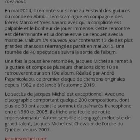
chez nous
.
En mai 2014, il remonte sur scène au Festival des guitares
du monde en Abitibi-Témiscamingue en compagnie des
frères Marco et Yves Savard avec qui la complicité est
palpable et le bonheur de jouer immense. Cette rencontre
est déterminante et lui donne envie de renouer avec la
musique. L’album
Un nouveau jour
contenant 13 de ses plus
grandes chansons réarrangées paraît en mai 2015. Une
tournée de 40 spectacles suivra la sortie de l’album.
Une fois la poussière retombée, Jacques Michel se remet à
la guitare et compose plusieurs chansons dont 10 se
retrouveront sur son 19e album. Réalisé par André
Papanicolaiou, ce premier disque de chansons originales
depuis 1982 a été lancé à l’automne 2019.
Le succès de Jacques Michel est exceptionnel. Avec une
discographie comportant quelque 200 compositions, dont
plus de 30 ont atteint le sommet du palmarès francophone
entre 1960 et 2005, il affiche une feuille de route
impressionnante. Auteur sensible et engagé, mélodiste de
grand talent, Jacques Michel est Chevalier de l’ordre du
Québec depuis 2007.
jacquesmichel.com/