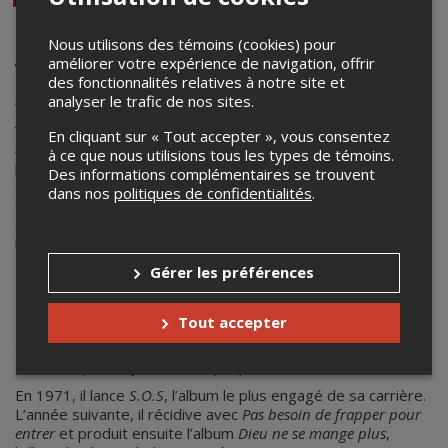
Nous utilisons des témoins (cookies) pour
JACQUES MICHEL
améliorer votre expérience de navigation, offrir
Né Jacques Rodrigue à Sainte-Agnès-de-Bellecombe en
des fonctionnalités relatives à notre site et
Abitibi-Témiscamingue en 1941, Jacques Michel débute très
analyser le trafic de nos sites.
jeune dans le métier.
En cliquant sur « Tout accepter », vous consentez
Après avoir été chanteur et guitariste des Rock’n’roll kids
à ce que nous utilisions tous les types de témoins.
puis des Midnighters, Jacques Michel décroche son premier
Des informations complémentaires se trouvent
contrat solo en 1963. Le public le découvre de même que la
dans nos
politiques de confidentialités
.
critique montréalaise qui l’applaudit chaleureusement. Cet
enthousiasme lui vaut le premier prix de sa carrière, celui de
révélation de l’année au Festival du disque en 1965.
Très prolifique au cours des années 1970, Jacques
Gérer les préférences
Michel remporte le Grand Prix du Festival de Spa en
Belgique avec
Amène-toi chez-nous
et le second prix au
Tout accepter
Festival international de la chanson populaire de Tokyo,
avec
Un nouveau jour va se lever
. Les deux pièces figurent
sur le disque
Citoyen d’Amérique
paru en 1970.
En 1971, il lance
S.O.S
, l’album le plus engagé de sa carrière.
L’année suivante, il récidive avec
Pas besoin de frapper pour
entrer
et produit ensuite l’album
Dieu ne se mange plus
,