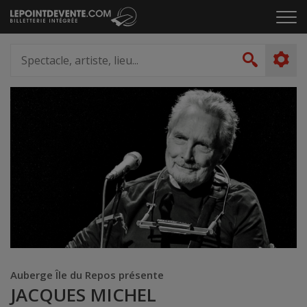
Passer
Cliq
au
pou
contenu
ouvr
Spectacle,
le
artiste,
Recher
men
lieu...
Auberge Île du Repos présente
JACQUES MICHEL