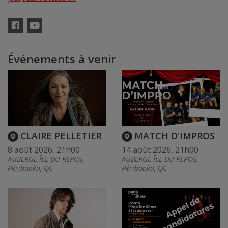
Facebook
YouTube
Événements à venir
CLAIRE PELLETIER
MATCH D'IMPROS
8 août 2026, 21h00
14 août 2026, 21h00
AUBERGE ÎLE DU REPOS,
AUBERGE ÎLE DU REPOS,
Péribonka, QC
Péribonka, QC