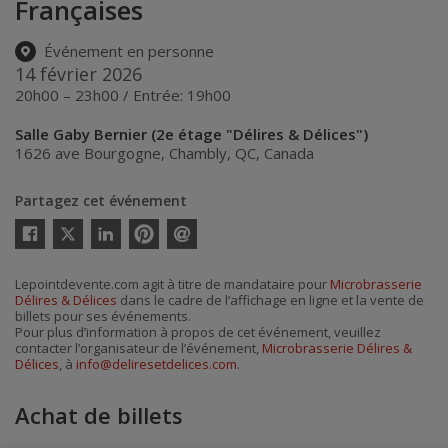
Françaises
Événement en personne
14 février 2026
20h00 – 23h00 / Entrée: 19h00
Salle Gaby Bernier (2e étage "Délires & Délices")
1626 ave Bourgogne
,
Chambly
,
QC
,
Canada
Partagez cet événement
Twitter
Facebook
Linkedin
Pinterest
Envoyer
par
courriel
Lepointdevente.com agit à titre de mandataire pour
Microbrasserie
Délires & Délices
dans le cadre de l’affichage en ligne et la vente de
billets pour ses événements.
Pour plus d’information à propos de cet événement, veuillez
contacter l’organisateur de l’événement,
Microbrasserie Délires &
Délices
, à
info@deliresetdelices.com
.
Achat de billets