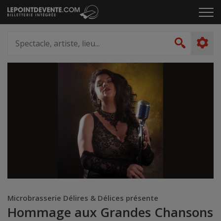
Passer
Cliq
au
pou
contenu
ouvr
Spectacle,
le
artiste,
Recher
men
lieu...
Microbrasserie Délires & Délices présente
Hommage aux Grandes Chansons