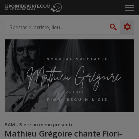
Passer
Cliq
au
pou
contenu
ouvr
Spectacle,
le
artiste,
Recher
men
lieu...
BAM - Biere au menu présente
Mathieu Grégoire chante Fiori-