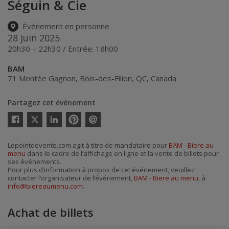
Séguin & Cie
Événement en personne
28 juin 2025
20h30 – 22h30 / Entrée: 18h00
BAM
71 Montée Gagnon
,
Bois-des-Filion
,
QC
,
Canada
Partagez cet événement
Twitter
Facebook
Linkedin
Pinterest
Envoyer
par
courriel
Lepointdevente.com agit à titre de mandataire pour
BAM - Biere au
menu
dans le cadre de l’affichage en ligne et la vente de billets pour
ses événements.
Pour plus d’information à propos de cet événement, veuillez
contacter l’organisateur de l’événement,
BAM - Biere au menu
, à
info@biereaumenu.com
.
Achat de billets