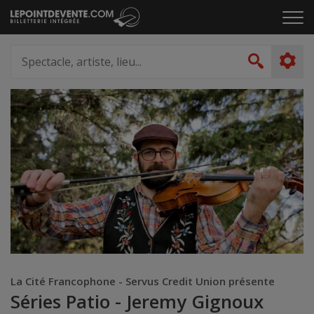
Passer
Cliq
au
pou
contenu
ouvr
Spectacle,
le
artiste,
Recher
men
lieu...
La Cité Francophone - Servus Credit Union présente
Séries Patio - Jeremy Gignoux