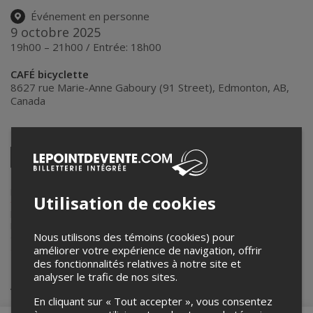
Événement en personne
9 octobre 2025
19h00 – 21h00 / Entrée: 18h00
CAFÉ bicyclette
8627 rue Marie-Anne Gaboury (91 Street)
,
Edmonton
,
AB
,
Canada
Partagez cet événement
Twitter
Facebook
Linkedin
Pinterest
Envoyer
par
courriel
Lepointdevente.com agit à titre de mandataire pour
La Cité
Utilisation de cookies
francophone
dans le cadre de l’affichage en ligne et la vente de
billets pour ses événements.
Pour plus d’information à propos de cet événement, veuillez
Nous utilisons des témoins (cookies) pour
contacter l’organisateur de l’événement,
La Cité francophone
, à
accounting@lacitefranco.ca
.
améliorer votre expérience de navigation, offrir
des fonctionnalités relatives à notre site et
analyser le trafic de nos sites.
Achat de billets
En cliquant sur « Tout accepter », vous consentez