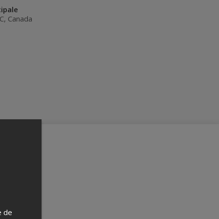
ipale
C
,
Canada
e de