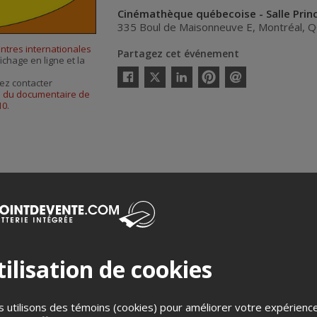
Cinémathèque québecoise - Salle Princ
335 Boul de Maisonneuve E
,
Montréal
,
Q
ntres internationales
Partagez cet événement
ichage en ligne et la
Twitter
ez contacter
Facebook
Linkedin
Pinterest
Envoyer
s du documentaire de
par
10
.
courriel
Merci de confirmer que vous n'êtes pas un robot ci-bas.
ilisation de cookies
 utilisons des témoins (cookies) pour améliorer votre expérienc