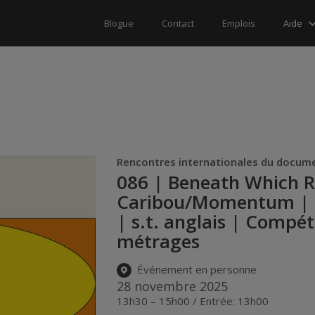
Aide
Blogue
Contact
Emplois
Rencontres internationales du docume
086 | Beneath Which Ri
Caribou/Momentum | 88
| s.t. anglais | Compé
métrages
Événement en personne
28 novembre 2025
13h30 – 15h00 / Entrée: 13h00