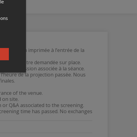
 le
ions
u en version imprimée à l’entrée de la
pourra vous être demandée sur place.
on ou discussion associée à la séance.
 l’heure de la projection passée. Nous
inales.
rance of the venue.
 on site.
n or Q&A associated to the screening.
screening time has passed. No exchanges