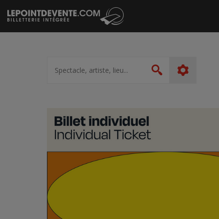
Passer
au
contenu
Spectacle,
artiste,
Rechercher
lieu...