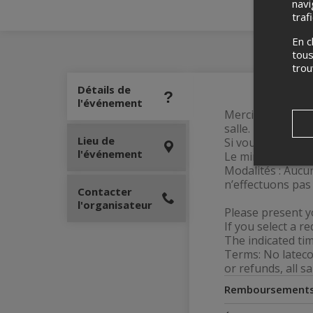
navi
traf
En c
tous
tro
Détails de
l'événement
Merci de présente
salle.
Lieu de
Si vous sélection
l'événement
Le minutage indiq
Modalités : Aucun
n’effectuons pas
Contacter
l'organisateur
Please present y
If you select a r
The indicated tim
Terms: No lateco
or refunds, all sa
Remboursement