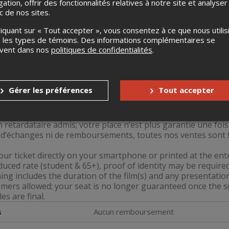
gation, offrir des fonctionnalités relatives à notre site et analyser
ic de nos sites.
liquant sur « Tout accepter », vous consentez à ce que nous utilis
 les types de témoins. Des informations complémentaires se
uvent dans nos
politiques de confidentialités
.
r votre billet directement sur votre téléphone intelligent o
Gérer les préférences
Tout accepter
nez un tarif réduit (étudiant & 65+), une preuve d’identité 
ué inclut la durée du(des) film(s) ainsi que toute présentati
 retardataire admis; votre place n’est plus garantie une fois
 d’échanges ni de remboursements, toutes nos ventes sont f
our ticket directly on your smartphone or printed at the ent
educed rate (student & 65+), proof of identity may be required
ing includes the duration of the film(s) and any presentatio
mers allowed; your seat is no longer guaranteed once the 
les are final.
s
Aucun remboursement