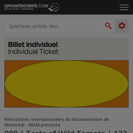
Passer
Cliq
au
pou
contenu
ouvr
Spectacle,
le
artiste,
Recher
men
lieu...
Rencontres internationales du documentaire de
Montréal - RIDM présente