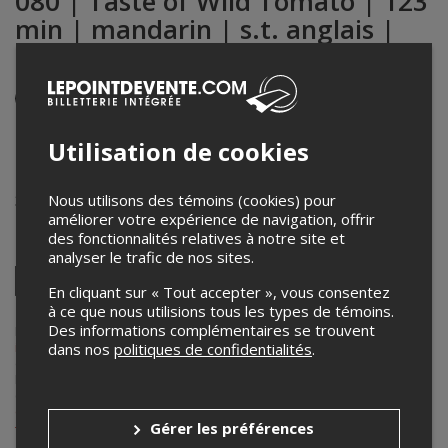
080 | Taste of Wild Tomato | 123
min | mandarin | s.t. anglais |
Focus Taïwan : au-delà du cadre
Événement en personne
27 novembre 2025
20h45 – 22h45 / Entrée: 20h15
Utilisation de cookies
Cinémathèque québécoise - Salle Fernand-Seguin
Nous utilisons des témoins (cookies) pour
335, boul. De Maisonneuve Est
,
Montréal
,
QC
,
Canada
améliorer votre expérience de navigation, offrir
des fonctionnalités relatives à notre site et
Partagez cet événement
analyser le trafic de nos sites.
Twitter
En cliquant sur « Tout accepter », vous consentez
Facebook
Linkedin
Pinterest
Envoyer
à ce que nous utilisions tous les types de témoins.
par
Des informations complémentaires se trouvent
courriel
Lepointdevente.com agit à titre de mandataire pour
Rencontres
internationales du documentaire de Montréal - RIDM
dans le cadre
dans nos
politiques de confidentialités
.
de l’affichage en ligne et la vente de billets pour ses événements.
Pour plus d’information à propos de cet événement, veuillez
contacter l’organisateur de l’événement,
Rencontres internationales
du documentaire de Montréal - RIDM
, à
billetterie@ridm.ca
ou au
Gérer les préférences
+1 438-527-2310
.