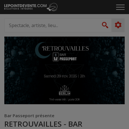
Passer
Cliq
au
pou
contenu
ouvr
Spectacle,
le
artiste,
Recher
men
lieu...
Bar Passeport présente
RETROUVAILLES - BAR