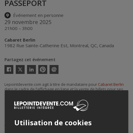
PASSEPORT
Événement en personne
29 novembre 2025
21h00 – 3h00
Cabaret Berlin
1982 Rue Sainte-Catherine Est
,
Montreal
,
QC
,
Canada
Partagez cet événement
Twitter
Facebook
Linkedin
Pinterest
Envoyer
par
courriel
Lepointdevente.com agit à titre de mandataire pour
Cabaret Berlin
dans le cadre de l’affichage en ligne et la vente de billets pour ses
événements.
Pour plus d’information à propos de cet événement, veuillez
contacter l’organisateur de l’événement,
Cabaret Berlin
, à
Cabaretberlinmtl@gmail.com
.
Utilisation de cookies
Achat de billets