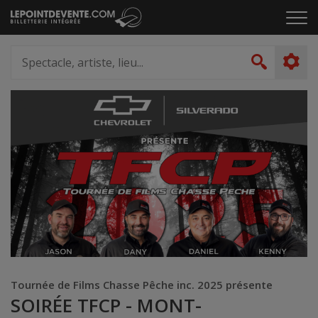
Passer
Cliq
au
pou
contenu
ouvr
Spectacle,
le
artiste,
Recher
men
lieu...
Tournée de Films Chasse Pêche inc. 2025 présente
SOIRÉE TFCP - MONT-