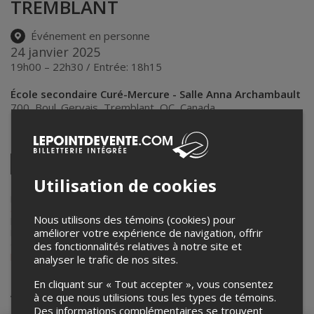
TREMBLANT
Événement en personne
24 janvier 2025
19h00 – 22h30 / Entrée: 18h15
École secondaire Curé-Mercure - Salle Anna Archambault
700, Boul. Gervais
,
Tremblant
,
QC
,
Canada
Partagez cet événement
Twitter
Facebook
Linkedin
Pinterest
Envoyer
Utilisation de cookies
par
courriel
Lepointdevente.com agit à titre de mandataire pour
Tournée de films
chasse pêche inc.
dans le cadre de l’affichage en ligne et la vente de
Nous utilisons des témoins (cookies) pour
billets pour ses événements.
améliorer votre expérience de navigation, offrir
Pour plus d’information à propos de cet événement, veuillez
contacter l’organisateur de l’événement,
Tournée de films chasse
des fonctionnalités relatives à notre site et
pêche inc.
, à
filmschassepeche@gmail.com
.
analyser le trafic de nos sites.
En cliquant sur « Tout accepter », vous consentez
Achat de billets
à ce que nous utilisions tous les types de témoins.
Des informations complémentaires se trouvent