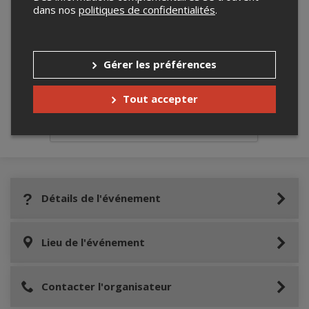
dans nos
politiques de confidentialités
.
Merci de confirmer que vous n'êtes pas un
Gérer les préférences
robot ci-bas.
Tout accepter
Détails de l'événement
Lieu de l'événement
Contacter l'organisateur