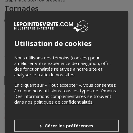
Tornades
Événement en personne
14 août 2024
19h05 – 21h05 / Entrée: 18h35
Utilisation de cookies
Cinéma Le Clap Place Ste-Foy
2580 Boul Laurier Entrée, Rue Bernardin-Morin
,
Québec
,
QC
,
Canada
Nous utilisons des témoins (cookies) pour
améliorer votre expérience de navigation, offrir
des fonctionnalités relatives à notre site et
Partagez cet événement
analyser le trafic de nos sites.
Twitter
En cliquant sur « Tout accepter », vous consentez
Facebook
Linkedin
Pinterest
Envoyer
à ce que nous utilisions tous les types de témoins.
par
Lepointdevente.com agit à titre de mandataire pour
Clap Place Ste-
courriel
Des informations complémentaires se trouvent
Foy
dans le cadre de l’affichage en ligne et la vente de billets pour
dans nos
politiques de confidentialités
.
ses événements.
Pour plus d’information à propos de cet événement, veuillez
contacter l’organisateur de l’événement,
Clap Place Ste-Foy
, à
info@clap.ca
.
Gérer les préférences