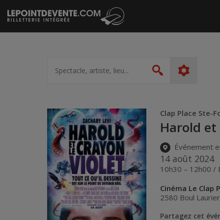
Passer
au
contenu
Spectacle,
artiste,
Rechercher
lieu...
Clap Place Ste-F
Harold et 
Événement e
14 août 2024
10h30 – 12h00 / 
Cinéma Le Clap P
2580 Boul Laurie
Partagez cet év