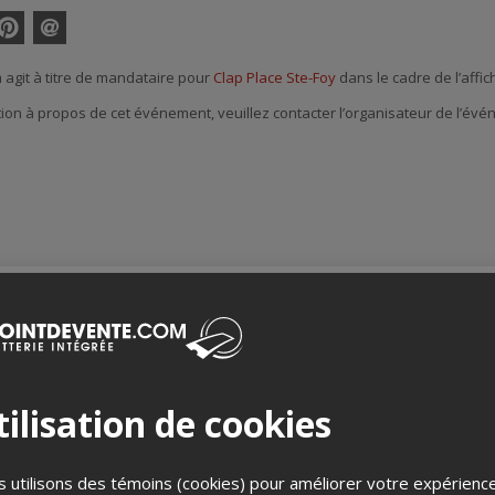
interest
Envoyer
par
agit à titre de mandataire pour
Clap Place Ste-Foy
dans le cadre de l’affic
courriel
tion à propos de cet événement, veuillez contacter l’organisateur de l’év
Merci de confirmer que vous n'êtes pas un robot ci-bas.
ilisation de cookies
 utilisons des témoins (cookies) pour améliorer votre expérienc