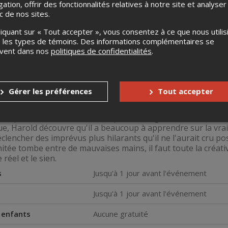
gation, offrir des fonctionnalités relatives à notre site et analyser
ic de nos sites.
liquant sur « Tout accepter », vous consentez à ce que nous utilis
 les types de témoins. Des informations complémentaires se
uvent dans nos
politiques de confidentialités
.
YON VIOLET Un film de Carlos Saldanha · Du même réalisate
. de Harold and the Purple Crayon). Aventure fantastique fami
Gérer les préférences
Tout accepter
n, Michael Handelman, d’après l’oeuvre de Crockett Johnson. 
hanel, Jemaine Clement, Alfred Molina. Synopsis: Dans son li
simplement en le dessinant. Après avoir grandi et s'être ex
e, Harold découvre qu'il a beaucoup à apprendre sur la vraie
éclencher des imprévus plus hilarants qu'il ne l'aurait cru po
imitée tombe entre de mauvaises mains, il faut toute la créat
 réel et le sien.
s
Jusqu'à 1 jour avant l'événement
Jusqu'à 1 jour avant l'événement
s enfants
Aucune gratuité