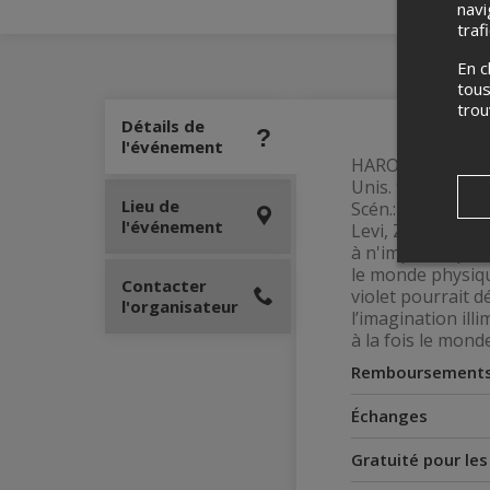
navi
traf
En c
tous
tro
Détails de
l'événement
HAROLD ET LE CRA
Unis. 90 min (V.F
Lieu de
Scén.: David Guio
l'événement
Levi, Zooey Desc
à n'importe quoi 
le monde physiqu
Contacter
violet pourrait d
l'organisateur
l’imagination ill
à la fois le monde
Remboursement
Échanges
Gratuité pour le