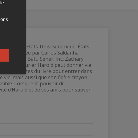
 le
ions
ur: Rio 2 États-Unis Générique: États-
liale réalisée par Carlos Saldanha.
Mus. orig.: Batu Sener. Int.: Zachary
vre, l'aventurier Harold peut donner vie
tirpé des pages du livre pour entrer dans
 vie, mais aussi que son fidèle crayon
ssible. Lorsque le pouvoir de
ivité d’Harold et de ses amis pour sauver