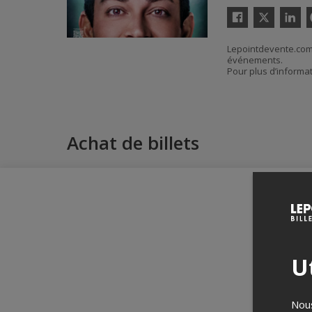
Twitter
Facebook
Linkedin
P
Lepointdevente.com 
événements.
Pour plus d’informa
Achat de billets
Ut
Nous