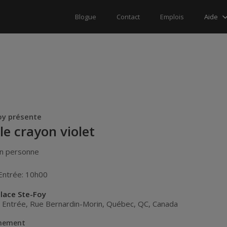
Aide
Blogue
Contact
Emplois
oy présente
le crayon violet
n personne
Entrée: 10h00
lace Ste-Foy
r Entrée, Rue Bernardin-Morin
,
Québec
,
QC
,
Canada
énement