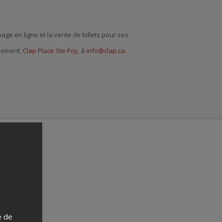
hage en ligne et la vente de billets pour ses
énement,
Clap Place Ste-Foy
, à
info@clap.ca
.
e de