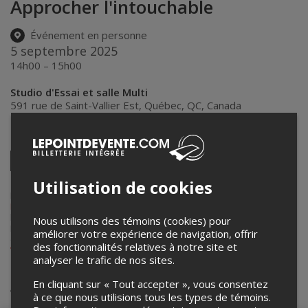
Approcher l'intouchable
Événement en personne
5 septembre 2025
14h00 – 15h00
Studio d'Essai et salle Multi
591 rue de Saint-Vallier Est
,
Québec
,
QC
,
Canada
Partagez cet événement
Twitter
Facebook
Linkedin
Pinterest
Envoyer
Utilisation de cookies
par
courriel
Lepointdevente.com agit à titre de mandataire pour
Les Productions
Recto-Verso
dans le cadre de l’affichage en ligne et la vente de
billets pour ses événements.
Nous utilisons des témoins (cookies) pour
Pour plus d’information à propos de cet événement, veuillez
améliorer votre expérience de navigation, offrir
contacter l’organisateur de l’événement,
Les Productions Recto-
des fonctionnalités relatives à notre site et
Verso
, à
billetterie@recto-verso.org
.
analyser le trafic de nos sites.
Achat de billets
En cliquant sur « Tout accepter », vous consentez
à ce que nous utilisions tous les types de témoins.