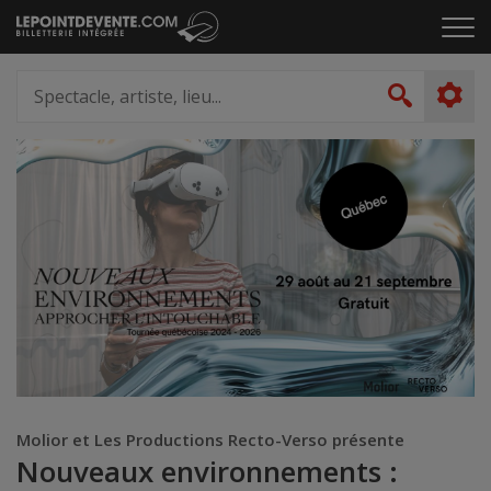
Passer
Cliq
au
pou
contenu
ouvr
Spectacle,
le
artiste,
Recher
men
lieu...
Molior et Les Productions Recto-Verso présente
Nouveaux environnements :