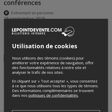
conférences
Événement en personne
28 septembre 2025
9h00 – 17h30
Embassy Plaza
1003, boul. Curé-Labelle
,
Laval
,
QC
,
Canada
Utilisation de cookies
Partagez cet événement
Twitter
Nous utilisons des témoins (cookies) pour
améliorer votre expérience de navigation, offrir
Facebook
Linkedin
Pinterest
Envoyer
des fonctionnalités relatives à notre site et
par
courriel
Lepointdevente.com agit à titre de mandataire pour
Ah Ah Eurêka !
analyser le trafic de nos sites.
Productions
dans le cadre de l’affichage en ligne et la vente de
billets pour ses événements.
En cliquant sur « Tout accepter », vous consentez
Pour plus d’information à propos de cet événement, veuillez
à ce que nous utilisions tous les types de témoins.
contacter l’organisateur de l’événement,
Ah Ah Eurêka ! Productions
,
Des informations complémentaires se trouvent
à
info@eurekaproductions.ca
.
dans nos
politiques de confidentialités
.
Achat de billets