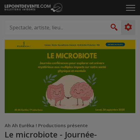
Passer
Cliq
au
pou
contenu
ouvr
Spectacle,
le
artiste,
Recher
men
lieu...
Ah Ah Eurêka ! Productions présente
Le microbiote - Journée-