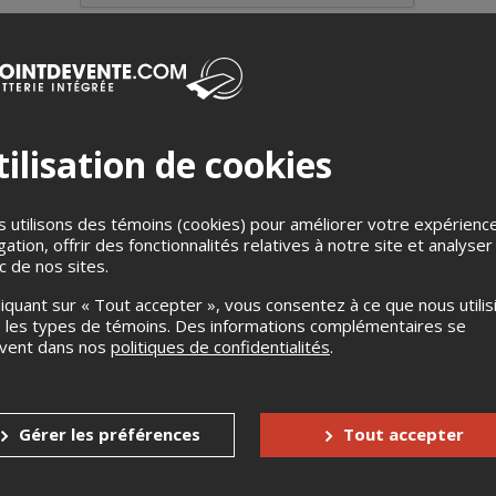
ilisation de cookies
val est votre laissez-passer pour accéder à des dizaines d’activit
, en collaboration avec Loto-Québec. Elle est en prévente jusqu'
 utilisons des témoins (cookies) pour améliorer votre expérienc
 N'attendez pas!
gation, offrir des fonctionnalités relatives à notre site et analyser
tte année
: L'Effigie inclut l'accès au site de
Gougoune & Doudoun
ic de nos sites.
tés de ce site hivernal deviendra payant du 20 février au 8 mars 
liquant sur « Tout accepter », vous consentez à ce que nous utilis
 les types de témoins. Des informations complémentaires se
gatoire pour accéder aux sites officiels du Carnaval de Québec du 
uvent dans nos
politiques de confidentialités
.
de 13 ans et plus.
ne également accès à un carnet de rabais hivernaux incluant des 
lus de vous donner droit à des rabais et privilèges applicables 
Gérer les préférences
Tout accepter
 période hivernale.
ivre le Carnaval à 100 % ? Procurez-vous la Trousse Compl