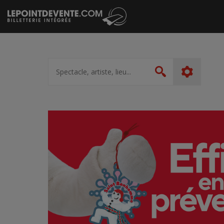
Passer
au
contenu
Spectacle,
artiste,
Rechercher
lieu...