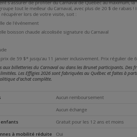
lent s'assurer de profiter du Carnaval de Québec au maximum, l
egroupe tout le meilleur du Carnaval, avec plus de 20 $ de rabais ! I
à récupérer lors de votre visite, soit :
elle de l'événement
elle boisson chaude alcoolisée signature du Carnaval
ude
prix de 59 $* jusqu'au 11 janvier inclusivement. Prix régulier de 6
es aux billetteries du Carnaval ou dans les Brunet participants. Des 
 limitées. Les Effigies 2026 sont fabriquées au Québec et faites à part
olitique d'achat complète.
s
Aucun remboursement
Aucun échange
s enfants
Gratuit pour les 12 ans et moins
nnes à mobilité réduite
Oui