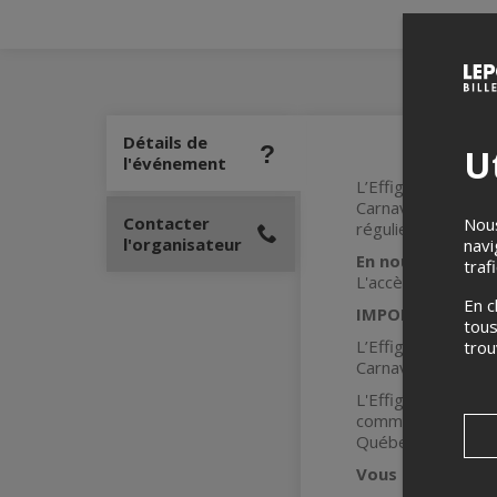
Détails de
Ut
l'événement
L’Effigie du Carna
Carnaval de Québec
Contacter
Nous
régulier de 39 $*.
l'organisateur
navi
En nouveauté ce
traf
L'accès aux activi
En c
IMPORTANT :
tous
L’Effigie est obli
tro
Carnavaleux âgés 
L'Effigie vous don
commerçants, en p
Québec pendant la
Vous souhaitez v