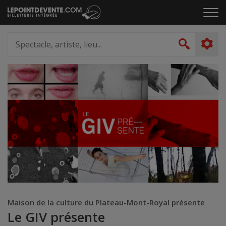
Passer
Cliq
au
pou
contenu
ouvr
Spectacle,
le
artiste,
Recher
men
lieu...
Maison de la culture du Plateau-Mont-Royal présente
Le GIV présente