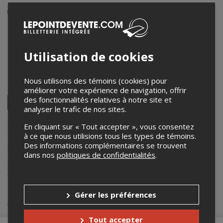
Événement en personne
10 avril 2024
19h30 – 19h30 / Entrée: 19h00
Maison de la culture Plateau-Mont-Royal
Utilisation de cookies
465 avenue Mont-Royal E
,
Montréal
,
QC
,
Canada
Nous utilisons des témoins (cookies) pour
Partagez cet événement
améliorer votre expérience de navigation, offrir
Twitter
des fonctionnalités relatives à notre site et
analyser le trafic de nos sites.
Facebook
Linkedin
Pinterest
Envoyer
par
En cliquant sur « Tout accepter », vous consentez
courriel
Lepointdevente.com agit à titre de mandataire pour
Maison de la
à ce que nous utilisions tous les types de témoins.
culture du Plateau-Mont-Royal
dans le cadre de l’affichage en ligne
et la vente de billets pour ses événements.
Des informations complémentaires se trouvent
Pour plus d’information à propos de cet événement, veuillez
dans nos
politiques de confidentialités
.
contacter l’organisateur de l’événement,
Maison de la culture du
Plateau-Mont-Royal
, à
maison_mr@montreal.ca
ou au
+1 514-872-2266
.
Gérer les préférences
Achat de billets
Tout accepter