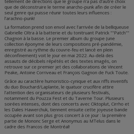
tellement de directions que le groupe n’a pas d'autre choix
que de déconstruire le terme anarcho-punk afin de créer le
seul genre qui puisse réunir toutes leurs influences :
l’arachno-punk!
La formation prend son envol avec l’arrivée de la belliqueuse
Gabrielle Oltra à la batterie et du tonitruant Patrick ""Patch""
Chagnon à la basse. Le premier album du groupe (une
collection éponyme de leurs compositions pré-pandémie,
enregistré au rythme du couvre-feu et lancé en plein
déconfinement) voit le jour en mai 2022. Au-delà des
assauts de décibels répétés et des textes imagés, on
retrouve sur ce premier jet des collaborations de Vincent
Peake, Antoine Corriveau et François Gagnon de Fuck Toute.
Grâce au caractère humoristico-cynique et aux riffs inventifs
du duo Bouchard/Laplante, le quatuor crucifère attire
l’attention des organisateurs de plusieurs festivals,
notamment du Pouzza Fest et du Taverne Tour. Plusieurs
soirées intenses, dont des concerts avec Oktoplut, Cirrho et
les Dales Hawerchuk, tiennent ensuite cette joyeuse bande
occupée avant son plus gros concert à ce jour : la première
partie de Mononc Serge et Anonymus au MTelus dans le
cadre des Francos de Montréal!