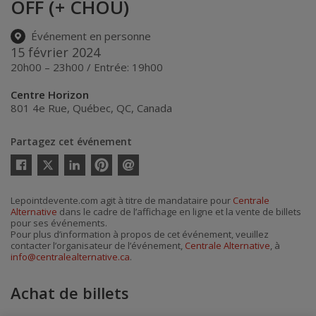
OFF (+ CHOU)
Événement en personne
15 février 2024
20h00 – 23h00 / Entrée: 19h00
Centre Horizon
801 4e Rue
,
Québec
,
QC
,
Canada
Partagez cet événement
Twitter
Facebook
Linkedin
Pinterest
Envoyer
par
courriel
Lepointdevente.com agit à titre de mandataire pour
Centrale
Alternative
dans le cadre de l’affichage en ligne et la vente de billets
pour ses événements.
Pour plus d’information à propos de cet événement, veuillez
contacter l’organisateur de l’événement,
Centrale Alternative
, à
info@centralealternative.ca
.
Achat de billets