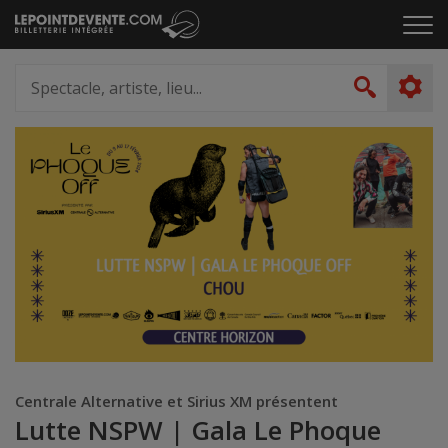
Passer
Cliq
au
pou
contenu
ouvr
Spectacle,
le
artiste,
Recher
men
lieu...
Centrale Alternative et Sirius XM présentent
Lutte NSPW | Gala Le Phoque