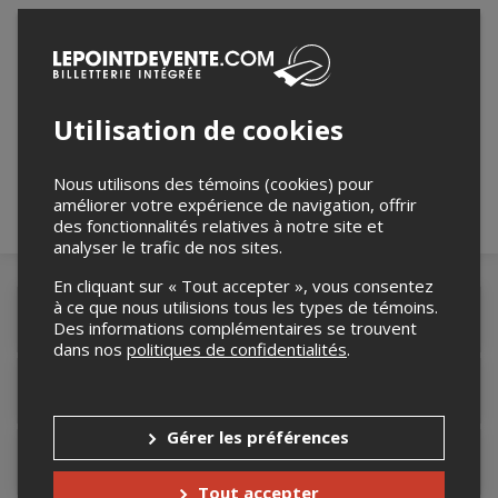
Merci de confirmer que vous n'êtes pas un
robot ci-bas.
Utilisation de cookies
Nous utilisons des témoins (cookies) pour
améliorer votre expérience de navigation, offrir
des fonctionnalités relatives à notre site et
analyser le trafic de nos sites.
En cliquant sur « Tout accepter », vous consentez
à ce que nous utilisions tous les types de témoins.
Détails de l'événement
Des informations complémentaires se trouvent
dans nos
politiques de confidentialités
.
Lieu de l'événement
Gérer les préférences
Contacter l'organisateur
Tout accepter