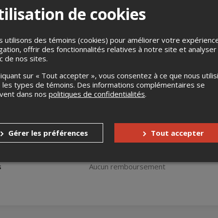
ilisation de cookies
 utilisons des témoins (cookies) pour améliorer votre expérienc
gation, offrir des fonctionnalités relatives à notre site et analyser
ic de nos sites.
liquant sur « Tout accepter », vous consentez à ce que nous utilis
g Band est un groupe reconnu pour l’ambiance conviviale, énergiq
 les types de témoins. Des informations complémentaires se
Le groupe se compose de musiciens passionnés réunis dans le pa
uvent dans nos
politiques de confidentialités
.
es bars locaux et des lieux communautaires, puis ont décidé de s
un siècle de musique du monde, de reggae, de soul, de rnb, de jaz
c un mariage de standards musicaux que tous les âges peuvent ap
 artistes musicaux tels que des artistes, Luciano, Marcia Griffith
Gérer les préférences
Tout accepter
oy gibbons, general trees, Horace Martin.
s
Aucun remboursement