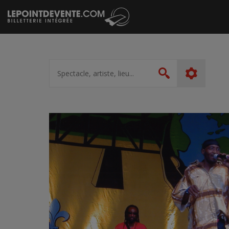
Passer
au
contenu
Spectacle,
artiste,
Rechercher
lieu...