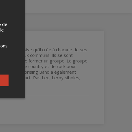
e de
 le
ions
ue et inclusive qu’il crée à chacune de ses
rtage d’idéaux communs. Ils se sont
e réunir et de former un groupe. Le groupe
z, de folk, de country et de rock pour
précier. L’Uprising Band a également
s, Tinga Stewart, Ras Lee, Leroy sibbles,