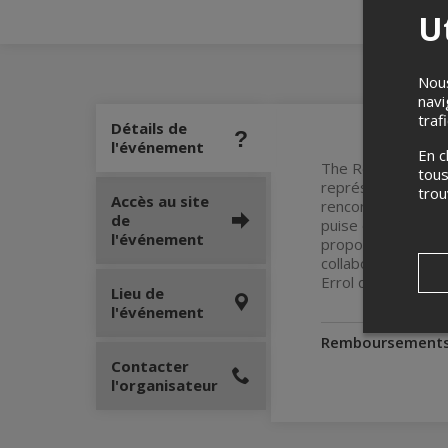
Ut
Nous
navi
traf
Détails de
l'événement
En c
The Reggae Uprisin
tous
représentations. 
tro
Accès au site
rencontrés dans d
de
puise dans plus d’
l'événement
proposer au publi
collaboré avec des
Errol dunkley, Ler
Lieu de
l'événement
Remboursement
Contacter
l'organisateur