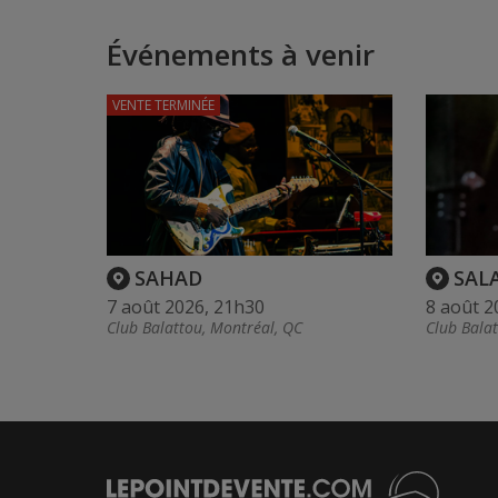
Événements à venir
VENTE TERMINÉE
SAHAD
SAL
7 août 2026, 21h30
8 août 2
Club Balattou, Montréal, QC
Club Bala