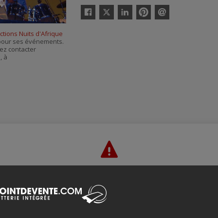
Twitter
Facebook
Linkedin
Pinterest
Envoyer
par
tions Nuits d'Afrique
courriel
s pour ses événements.
ez contacter
e
, à
Merci de confirmer que vous n'êtes pas un robot ci-bas.