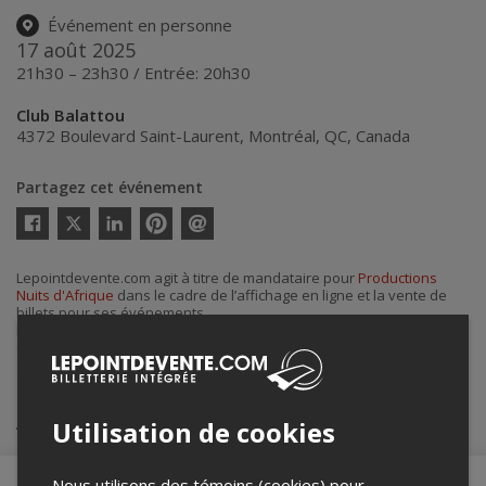
Événement en personne
17 août 2025
21h30 – 23h30 / Entrée: 20h30
Club Balattou
4372 Boulevard Saint-Laurent
,
Montréal
,
QC
,
Canada
Partagez cet événement
Twitter
Facebook
Linkedin
Pinterest
Envoyer
par
courriel
Lepointdevente.com agit à titre de mandataire pour
Productions
Nuits d'Afrique
dans le cadre de l’affichage en ligne et la vente de
billets pour ses événements.
Pour plus d’information à propos de cet événement, veuillez
contacter l’organisateur de l’événement,
Productions Nuits d'Afrique
,
à
info@festivalnuitsdafrique.com
.
Achat de billets
Utilisation de cookies
Nous utilisons des témoins (cookies) pour