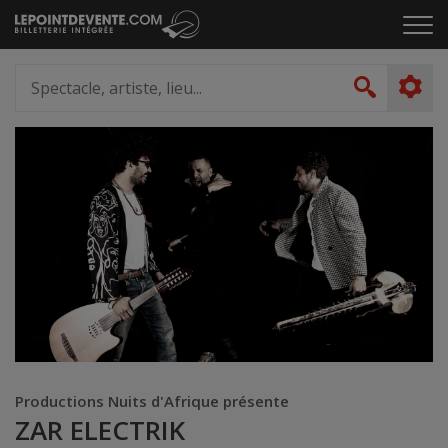
Passer
Cliq
au
pou
contenu
ouvr
Spectacle,
le
artiste,
Recher
men
lieu...
Productions Nuits d'Afrique présente
ZAR ELECTRIK