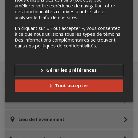
améliorer votre expérience de navigation, offrir
des fonctionnalités relatives à notre site et
Merci de confirmer que vous n'êtes pas un
analyser le trafic de nos sites.
robot ci-bas.
En cliquant sur « Tout accepter », vous consentez
à ce que nous utilisions tous les types de témoins.
Des informations complémentaires se trouvent
dans nos
politiques de confidentialités
.
Gérer les préférences
Détails de l'événement
Tout accepter
Accès au site de l'événement
Lieu de l'événement