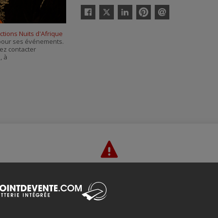
Twitter
Facebook
Linkedin
Pinterest
Envoyer
par
tions Nuits d'Afrique
courriel
s pour ses événements.
ez contacter
e
, à
Merci de confirmer que vous n'êtes pas un robot ci-bas.