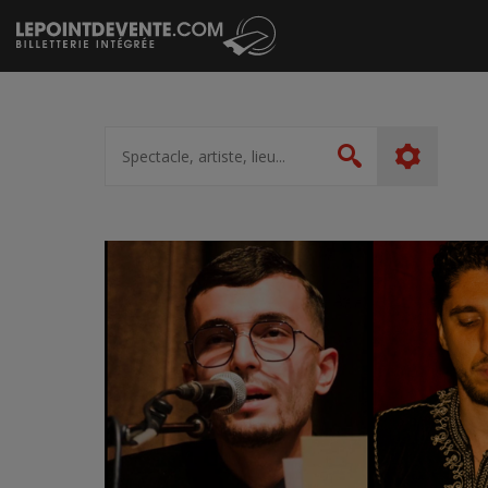
Passer
au
contenu
Spectacle,
artiste,
Rechercher
lieu...