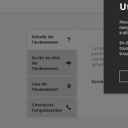
Ut
Nous
navi
traf
Détails de
l'événement
En c
La musique d'El Gu
tous
patrimoine : le ma
tro
Accès au site
ose le faire dialo
de
qu'enflammée!
l'événement
Remboursement
Lieu de
l'événement
Contacter
l'organisateur