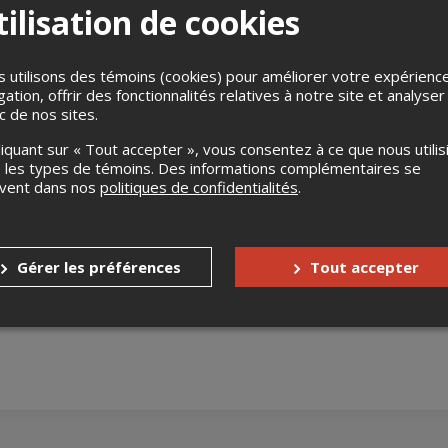
ilisation de cookies
 utilisons des témoins (cookies) pour améliorer votre expérienc
gation, offrir des fonctionnalités relatives à notre site et analyser
ic de nos sites.
liquant sur « Tout accepter », vous consentez à ce que nous utilis
esra exprime la riche tradition du chaabi algérien en mettant en
 les types de témoins. Des informations complémentaires se
ndole. Substantiellement animé d'un esprit de fusion et d'éclectism
uvent dans nos
politiques de confidentialités
.
guer avec les chaudes couleurs de la rumba espagnole. El Guesra
Gérer les préférences
Tout accepter
s
Aucun remboursement