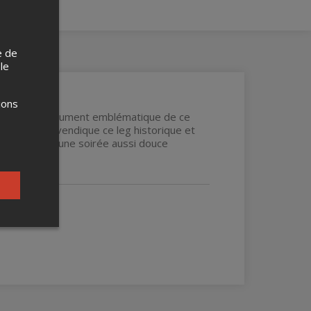
e de
 le
ions
 lumière l'instrument emblématique de ce
e, le trio revendique ce leg historique et
 vous promet une soirée aussi douce