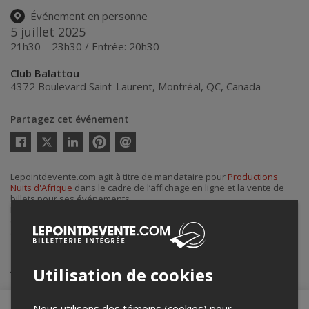
Événement en personne
5 juillet 2025
21h30 – 23h30 / Entrée: 20h30
Club Balattou
4372 Boulevard Saint-Laurent
,
Montréal
,
QC
,
Canada
Partagez cet événement
Twitter
Facebook
Linkedin
Pinterest
Envoyer
par
courriel
Lepointdevente.com agit à titre de mandataire pour
Productions
Nuits d'Afrique
dans le cadre de l’affichage en ligne et la vente de
billets pour ses événements.
Pour plus d’information à propos de cet événement, veuillez
contacter l’organisateur de l’événement,
Productions Nuits d'Afrique
,
à
info@festivalnuitsdafrique.com
.
Achat de billets
Utilisation de cookies
Nous utilisons des témoins (cookies) pour