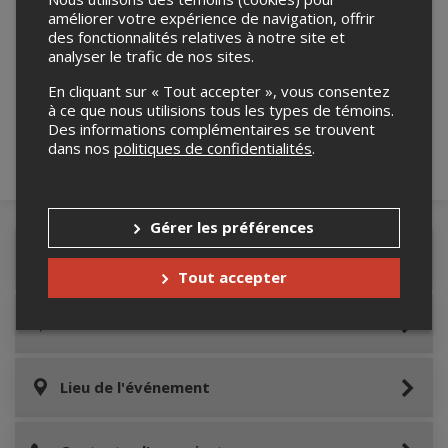
améliorer votre expérience de navigation, offrir
des fonctionnalités relatives à notre site et
Merci de confirmer que vous n'êtes pas un
analyser le trafic de nos sites.
robot ci-bas.
En cliquant sur « Tout accepter », vous consentez
à ce que nous utilisions tous les types de témoins.
Des informations complémentaires se trouvent
dans nos
politiques de confidentialités
.
Gérer les préférences
Détails de l'événement
Tout accepter
Accès au site de l'événement
Lieu de l'événement