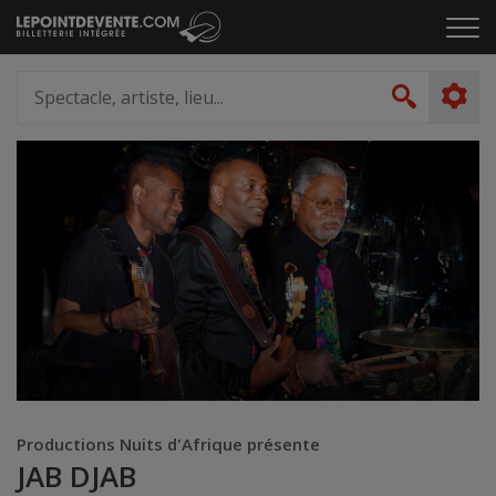
Passer
Cliq
au
pou
contenu
ouvr
Spectacle,
le
artiste,
Recher
men
lieu...
Productions Nuits d'Afrique présente
JAB DJAB