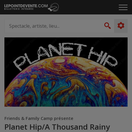
Passer
Cliq
au
pou
contenu
ouvr
Spectacle,
le
artiste,
Recher
men
lieu...
Friends & Family Camp présente
Planet Hip/A Thousand Rainy