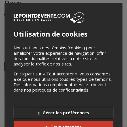
Days
Événement en personne
22 février 2025
19h30 – 23h00
Utilisation de cookies
Macallan's Pub
2362 Hymus Blvd
,
Dorval
,
QC
,
Canada
Nous utilisons des témoins (cookies) pour
améliorer votre expérience de navigation, offrir
Partagez cet événement
des fonctionnalités relatives à notre site et
analyser le trafic de nos sites.
Twitter
Facebook
Linkedin
Pinterest
Envoyer
En cliquant sur « Tout accepter », vous consentez
par
à ce que nous utilisions tous les types de témoins.
courriel
Lepointdevente.com agit à titre de mandataire pour
Friends & Family
Des informations complémentaires se trouvent
Camp
dans le cadre de l’affichage en ligne et la vente de billets pour
dans nos
politiques de confidentialités
.
ses événements.
Pour plus d’information à propos de cet événement, veuillez
contacter l’organisateur de l’événement,
Friends & Family Camp
, à
friendsandfamily@gmail.com
.
Gérer les préférences
Achat de billets
Tout accepter