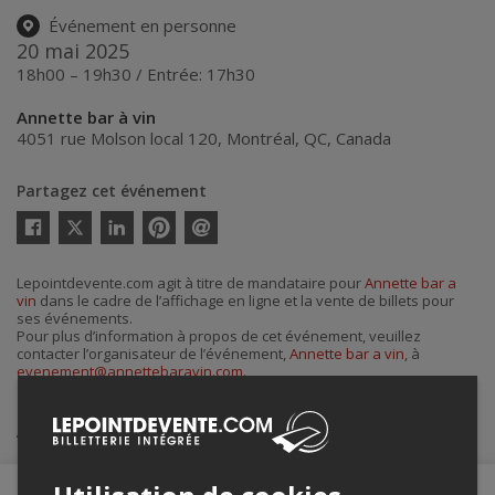
Événement en personne
20 mai 2025
18h00 – 19h30 / Entrée: 17h30
Annette bar à vin
4051 rue Molson local 120
,
Montréal
,
QC
,
Canada
Partagez cet événement
Twitter
Facebook
Linkedin
Pinterest
Envoyer
par
courriel
Lepointdevente.com agit à titre de mandataire pour
Annette bar a
vin
dans le cadre de l’affichage en ligne et la vente de billets pour
ses événements.
Pour plus d’information à propos de cet événement, veuillez
contacter l’organisateur de l’événement,
Annette bar a vin
, à
evenement@annettebaravin.com
.
Achat de billets