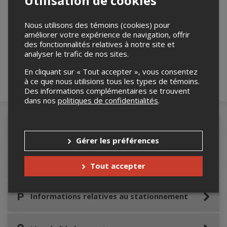
Utilisation de cookies
Nous utilisons des témoins (cookies) pour
Merci de confirmer que vous n'êtes pas un
améliorer votre expérience de navigation, offrir
robot ci-bas.
des fonctionnalités relatives à notre site et
analyser le trafic de nos sites.
En cliquant sur « Tout accepter », vous consentez
à ce que nous utilisions tous les types de témoins.
Des informations complémentaires se trouvent
dans nos
politiques de confidentialités
.
Détails de l'événement
Gérer les préférences
Accès au site de l'événement
Tout accepter
Informations relatives au stationnement