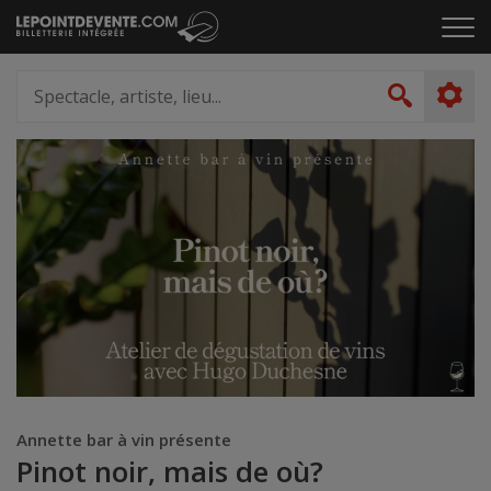
Passer
Cliq
au
pou
contenu
ouvr
Spectacle,
le
artiste,
Recher
men
lieu...
Annette bar à vin présente
Pinot noir, mais de où?