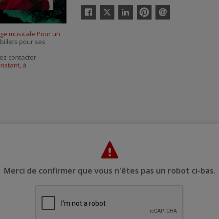
Twitter
Facebook
Linkedin
Pinterest
Envoyer
par
ge musicale Pour un
courriel
billets pour ses
ez contacter
instant
, à
Merci de confirmer que vous n'êtes pas un robot ci-bas.