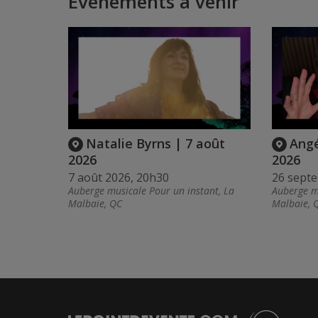
Événements à venir
Natalie Byrns | 7 août
Angé
2026
2026
7 août 2026, 20h30
26 sept
Auberge musicale Pour un instant, La
Auberge mu
Malbaie, QC
Malbaie, 