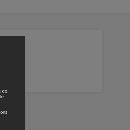
e de
 le
ions