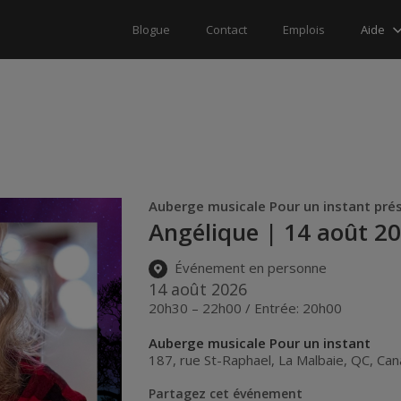
Aide
Blogue
Contact
Emplois
Auberge musicale Pour un instant pré
Angélique | 14 août 20
Événement en personne
14 août 2026
20h30 – 22h00 / Entrée: 20h00
Auberge musicale Pour un instant
187, rue St-Raphael
,
La Malbaie
,
QC
,
Can
Partagez cet événement