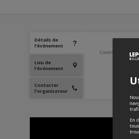
Détails de
l'événement
Contribution volon
Lieu de
l'événement
Ut
Contacter
l'organisateur
Nous
navi
traf
En c
tous
tro