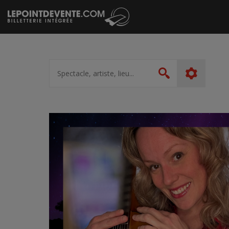
Passer
au
contenu
Spectacle,
artiste,
Rechercher
lieu...