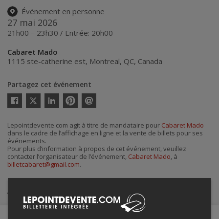
Événement en personne
27 mai 2026
21h00 – 23h30 / Entrée: 20h00
Cabaret Mado
1115 ste-catherine est
,
Montreal
,
QC
,
Canada
Partagez cet événement
Twitter
Facebook
Linkedin
Pinterest
Envoyer
par
courriel
Lepointdevente.com agit à titre de mandataire pour
Cabaret Mado
dans le cadre de l’affichage en ligne et la vente de billets pour ses
événements.
Pour plus d’information à propos de cet événement, veuillez
contacter l’organisateur de l’événement,
Cabaret Mado
, à
billetcabaret@gmail.com
.
Achat de billets