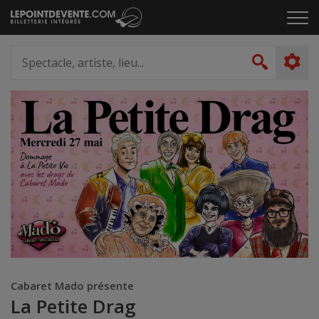
Passer
Cliq
au
pou
contenu
ouvr
Spectacle,
le
artiste,
Recher
men
lieu...
Cabaret Mado présente
La Petite Drag