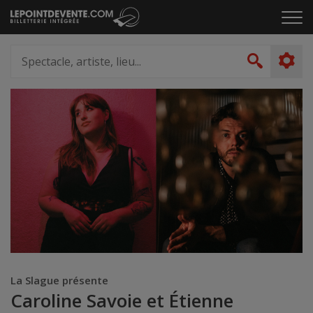
Passer
Cliq
au
pou
contenu
ouvr
Spectacle,
le
artiste,
Recher
men
lieu...
La Slague présente
Caroline Savoie et Étienne