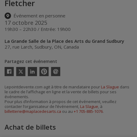
Fletcher
Événement en personne
17 octobre 2025
19h30 – 22h30 / Entrée: 19h00
La Grande Salle de la Place des Arts du Grand Sudbury
27, rue Larch
,
Sudbury
,
ON
,
Canada
Partagez cet événement
Twitter
Facebook
Linkedin
Pinterest
Envoyer
par
courriel
Lepointdevente.com agit à titre de mandataire pour
La Slague
dans
le cadre de l’affichage en ligne et la vente de billets pour ses
événements.
Pour plus d’information à propos de cet événement, veuillez
contacter l’organisateur de l’événement,
La Slague
, à
billetterie@maplacedesarts.ca
ou au
+1 705-885-1076
.
Achat de billets