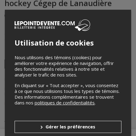
hockey Cégep de Lanaudière
Événement en personne
Complexe JC Perreault
620 Rue J. Oswald-Forest
,
Saint-Roch-de-l'Achigan
,
QC
,
Canada
Utilisation de cookies
Partagez cet événement
Nous utilisons des témoins (cookies) pour
Twitter
améliorer votre expérience de navigation, offrir
des fonctionnalités relatives à notre site et
Facebook
Linkedin
Pinterest
Envoyer
analyser le trafic de nos sites.
par
courriel
Lepointdevente.com agit à titre de mandataire pour
Cégep Régional
de Lanaudière
dans le cadre de l’affichage en ligne et la vente de
En cliquant sur « Tout accepter », vous consentez
billets pour ses événements.
à ce que nous utilisions tous les types de témoins.
Pour plus d’information à propos de cet événement, veuillez
Des informations complémentaires se trouvent
contacter l’organisateur de l’événement,
Cégep Régional de
dans nos
politiques de confidentialités
.
Lanaudière
, à
projets.regionaux@cegep-lanaudiere.qc.ca
.
Achat de billets
Gérer les préférences