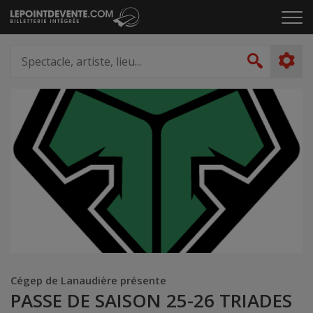
Passer
Cliq
au
pou
contenu
ouvr
Spectacle,
le
artiste,
Recher
men
lieu...
Cégep de Lanaudière présente
PASSE DE SAISON 25-26 TRIADES