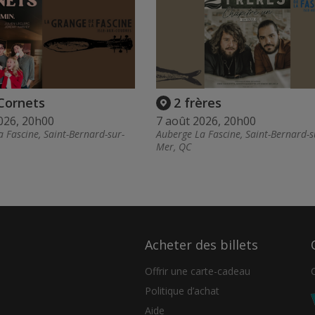
Cornets
2 frères
026, 20h00
7 août 2026, 20h00
 Fascine, Saint-Bernard-sur-
Auberge La Fascine, Saint-Bernard-s
Mer, QC
Acheter des billets
Offrir une carte-cadeau
Politique d’achat
Aide