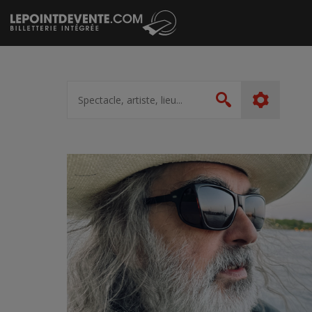
Passer
au
contenu
Spectacle,
artiste,
Rechercher
lieu...