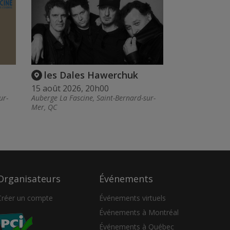
les Dales Hawerchuk
15 août 2026, 20h00
ur-
Auberge La Fascine, Saint-Bernard-sur-
Mer, QC
Organisateurs
Événements
Créer un compte
Événements virtuels
Événements à Montréal
Événements à Québec