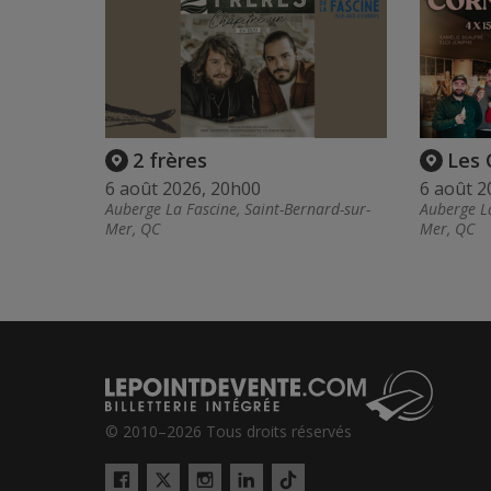
2 frères
Les 
6 août 2026, 20h00
6 août 2
Auberge La Fascine, Saint-Bernard-sur-
Auberge La
Mer, QC
Mer, QC
© 2010–2026 Tous droits réservés
Twitter
Tiktok