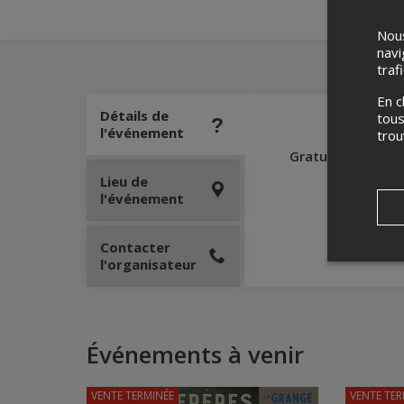
Nous
navi
traf
En c
Détails de
tous
l'événement
tro
Gratuité pour le
Lieu de
l'événement
Contacter
l'organisateur
Événements à venir
VENTE TERMINÉE
VENTE TER