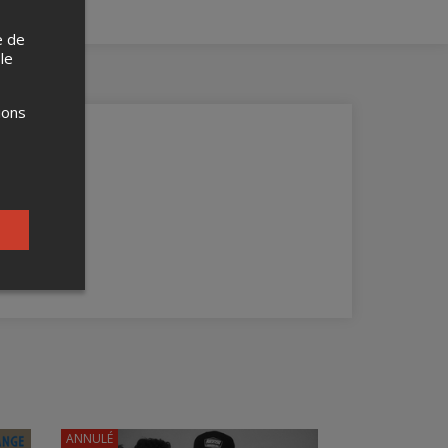
e de
 le
ions
ANNULÉ