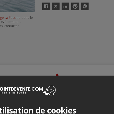
Twitter
Facebook
Linkedin
Pinterest
Envoyer
par
ge La Fascine
dans le
courriel
es événements.
ez contacter
Merci de confirmer que vous n'êtes pas un robot ci-bas.
ilisation de cookies