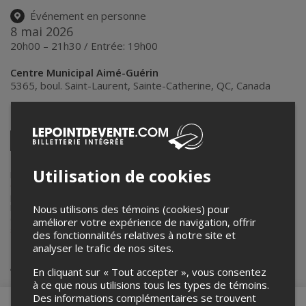
Événement en personne
8 mai 2026
20h00 – 21h30 / Entrée: 19h00
Centre Municipal Aimé-Guérin
5365, boul. Saint-Laurent
,
Sainte-Catherine
,
QC
,
Canada
Partagez cet événement
Twitter
Facebook
Linkedin
Pinterest
Envoyer
par
Utilisation de cookies
courriel
Lepointdevente.com agit à titre de mandataire pour
Ville de Sainte-
Catherine
dans le cadre de l’affichage en ligne et la vente de billets
pour ses événements.
Pour plus d’information à propos de cet événement, veuillez
Nous utilisons des témoins (cookies) pour
contacter l’organisateur de l’événement,
Ville de Sainte-Catherine
, à
améliorer votre expérience de navigation, offrir
sports-culture@vdsc.ca
.
des fonctionnalités relatives à notre site et
analyser le trafic de nos sites.
Achat de billets
En cliquant sur « Tout accepter », vous consentez
à ce que nous utilisions tous les types de témoins.
Des informations complémentaires se trouvent