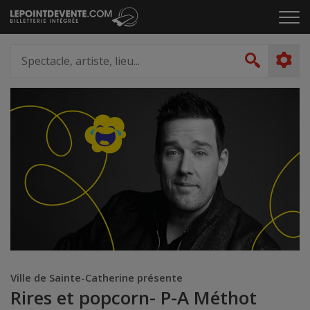
Passer
Cliq
au
pou
contenu
ouvr
Spectacle,
le
artiste,
Recher
men
lieu...
Ville de Sainte-Catherine présente
Rires et popcorn- P-A Méthot