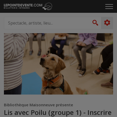
Passer
Cliq
au
pou
contenu
ouvr
Spectacle,
le
artiste,
Recher
men
lieu...
Bibliothèque Maisonneuve présente
Lis avec Poilu (groupe 1) - Inscrire