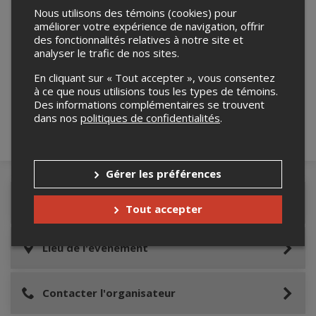
Nous utilisons des témoins (cookies) pour
améliorer votre expérience de navigation, offrir
des fonctionnalités relatives à notre site et
analyser le trafic de nos sites.
Merci de confirmer que vous n'êtes pas un
robot ci-bas.
En cliquant sur « Tout accepter », vous consentez
à ce que nous utilisions tous les types de témoins.
Des informations complémentaires se trouvent
dans nos
politiques de confidentialités
.
Gérer les préférences
Détails de l'événement
Tout accepter
Lieu de l'événement
Contacter l'organisateur