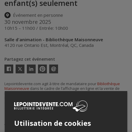
enfant(s) seulement
Événement en personne
30 novembre 2025
10h15 – 11h00 / Entrée: 10h00
Salle d'animation - Bibliothèque Maisonneuve
4120 rue Ontario Est
,
Montréal
,
QC
,
Canada
Partagez cet événement
Twitter
Facebook
Linkedin
Pinterest
Envoyer
par
courriel
Lepointdevente.com agit à titre de mandataire pour
Bibliothèque
Maisonneuve
dans le cadre de l’affichage en ligne et la vente de
billets pour ses événements.
Pour plus d’information à propos de cet événement, veuillez
contacter l’organisateur de l’événement,
Bibliothèque Maisonneuve
,
au
+1 514-872-4213
.
Achat de billets
Utilisation de cookies