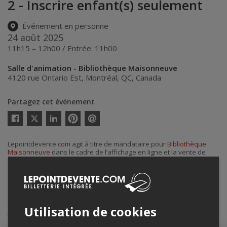
2 - Inscrire enfant(s) seulement
Événement en personne
24 août 2025
11h15 – 12h00 / Entrée: 11h00
Salle d'animation - Bibliothèque Maisonneuve
4120 rue Ontario Est
,
Montréal
,
QC
,
Canada
Partagez cet événement
Twitter
Facebook
Linkedin
Pinterest
Envoyer
par
courriel
Lepointdevente.com agit à titre de mandataire pour
Bibliothèque
Maisonneuve
dans le cadre de l’affichage en ligne et la vente de
billets pour ses événements.
Pour plus d’information à propos de cet événement, veuillez
contacter l’organisateur de l’événement,
Bibliothèque Maisonneuve
,
au
+1 514-872-4213
.
Achat de billets
Utilisation de cookies