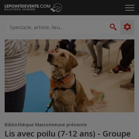
Passer
Cliq
au
pou
contenu
ouvr
Spectacle,
le
artiste,
Recher
men
lieu...
Bibliothèque Maisonneuve présente
Lis avec poilu (7-12 ans) - Groupe