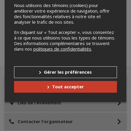
Nous utilisons des témoins (cookies) pour
améliorer votre expérience de navigation, offrir
des fonctionnalités relatives à notre site et
analyser le trafic de nos sites.
Merci de confirmer que vous n'êtes pas un
robot ci-bas.
En cliquant sur « Tout accepter », vous consentez
à ce que nous utilisions tous les types de témoins.
Des informations complémentaires se trouvent
dans nos
politiques de confidentialités
.
Gérer les préférences
Détails de l'événement
Tout accepter
Lieu de l'événement
Contacter l'organisateur