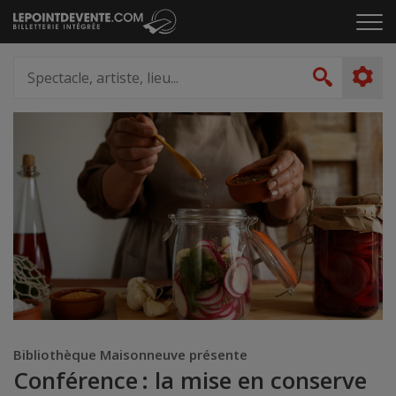
Passer
Cliq
au
pou
contenu
ouvr
Spectacle,
le
artiste,
Recher
men
lieu...
Bibliothèque Maisonneuve présente
Conférence : la mise en conserve