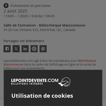
Événement en personne
2 août 2025
11h00 – 12h00 / Entrée: 10h45
Salle de formation - Bibliothèque Maisonneuve
4120 rue Ontario Est
,
Montréal
,
QC
,
Canada
Partagez cet événement
Twitter
Facebook
Linkedin
Pinterest
Envoyer
par
courriel
Lepointdevente.com agit à titre de mandataire pour
Bibliothèque
Maisonneuve
dans le cadre de l’affichage en ligne et la vente de
billets pour ses événements.
Pour plus d’information à propos de cet événement, veuillez
contacter l’organisateur de l’événement,
Bibliothèque Maisonneuve
,
au
+1 514-872-4213
.
Achat de billets
Utilisation de cookies