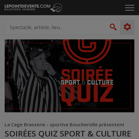
Passer
Cliq
au
pou
contenu
ouvr
Spectacle,
le
artiste,
Recher
men
lieu...
La Cage Brasserie - sportive Boucherville présentent
SOIRÉES QUIZ SPORT & CULTURE