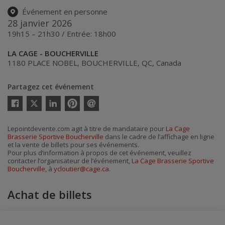
Événement en personne
28 janvier 2026
19h15 – 21h30 / Entrée: 18h00
LA CAGE - BOUCHERVILLE
1180 PLACE NOBEL
,
BOUCHERVILLE
,
QC
,
Canada
Partagez cet événement
Twitter
Facebook
Linkedin
Pinterest
Envoyer
par
courriel
Lepointdevente.com agit à titre de mandataire pour
La Cage
Brasserie Sportive Boucherville
dans le cadre de l’affichage en ligne
et la vente de billets pour ses événements.
Pour plus d’information à propos de cet événement, veuillez
contacter l’organisateur de l’événement,
La Cage Brasserie Sportive
Boucherville
, à
ycloutier@cage.ca
.
Achat de billets