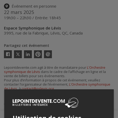
Événement en personne
22 mars 2025
19h30 – 22h30 / Entrée: 18h45
Espace Symphonique de Lévis
3995, rue de la Fabrique
,
Lévis
,
QC
,
Canada
Partagez cet événement
Twitter
Facebook
Linkedin
Pinterest
Envoyer
par
courriel
Lepointdevente.com agit à titre de mandataire pour
L'Orchestre
symphonique de Lévis
dans le cadre de l’affichage en ligne et la
vente de billets pour ses événements.
Pour plus d’information à propos de cet événement, veuillez
contacter l’organisateur de l’événement,
L'Orchestre symphonique
de Lévis
, à
contact@oslevis.org
.
Achat de billets
Utilisation de cookies