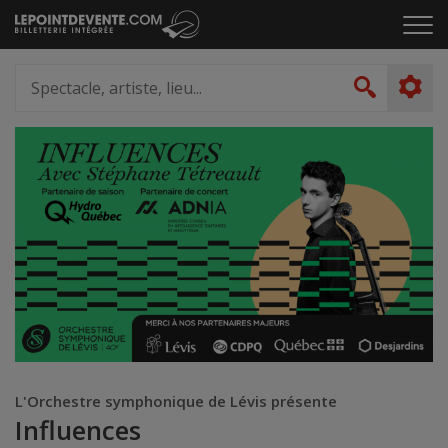
Passer
Cliq
au
pou
contenu
ouvr
Spectacle,
le
artiste,
Recher
men
lieu...
L'Orchestre symphonique de Lévis présente
Influences