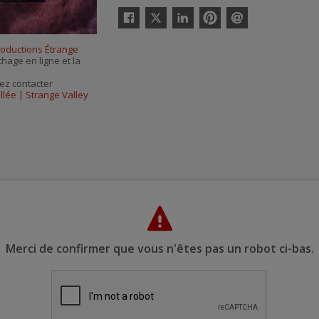
Twitter
Facebook
Linkedin
Pinterest
Envoyer
par
roductions Étrange
courriel
chage en ligne et la
ez contacter
llée | Strange Valley
Merci de confirmer que vous n'êtes pas un robot ci-bas.