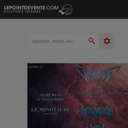
Passer
au
contenu
Spectacle,
artiste,
Rechercher
lieu...