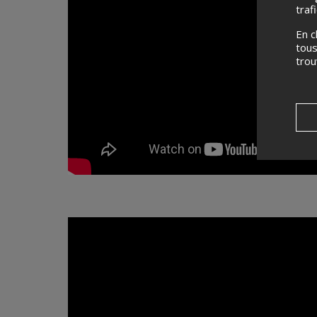
traf
En c
tous
tro