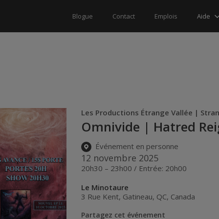
Aide
Blogue
Contact
Emplois
Les Productions Étrange Vallée | Stra
Omnivide | Hatred Rei
Événement en personne
12 novembre 2025
20h30 – 23h00 / Entrée: 20h00
Le Minotaure
3 Rue Kent
,
Gatineau
,
QC
,
Canada
Partagez cet événement