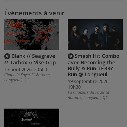
Événements à venir
Blank // Seagrave
Smash Hit Combo
// Tarbox // Vise Grip
avec Becoming the
Bully & Run TERRY
13 août 2026, 20h00
Run @ Longueuil
Chapelle Foyer St-Antoine,
Longueuil, QC
19 septembre 2026,
19h30
La Chapelle du Foyer St-
Antoine, Longueuil, QC