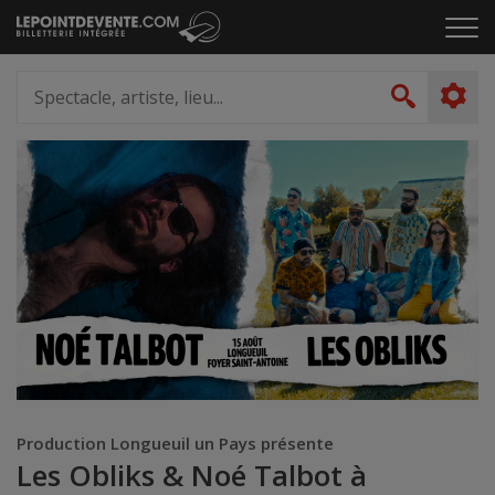
Passer
Cliq
au
pou
contenu
ouvr
Spectacle,
le
artiste,
Recher
men
lieu...
Production Longueuil un Pays présente
Les Obliks & Noé Talbot à