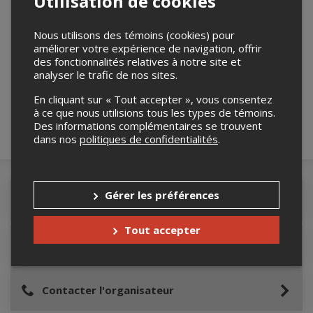
Utilisation de cookies
Nous utilisons des témoins (cookies) pour
améliorer votre expérience de navigation, offrir
Merci de confirmer que vous n'êtes pas un
des fonctionnalités relatives à notre site et
robot ci-bas.
analyser le trafic de nos sites.
En cliquant sur « Tout accepter », vous consentez
à ce que nous utilisions tous les types de témoins.
Des informations complémentaires se trouvent
dans nos
politiques de confidentialités
.
Gérer les préférences
Détails de l'événement
Tout accepter
Lieu de l'événement
Contacter l'organisateur