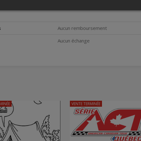
s seront contactés au printemps 2026 pour déterminer la 
s
Aucun remboursement
Aucun échange
MINÉE
VENTE TERMINÉE