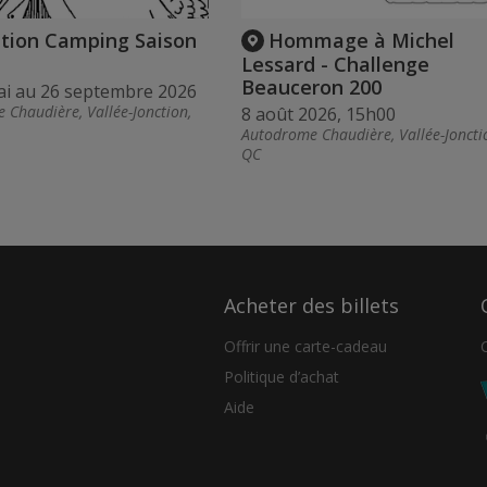
tion Camping Saison
Hommage à Michel
Lessard - Challenge
Beauceron 200
ai au 26 septembre 2026
 Chaudière, Vallée-Jonction,
8 août 2026, 15h00
Autodrome Chaudière, Vallée-Joncti
QC
Acheter des billets
Offrir une carte-cadeau
Politique d’achat
Aide