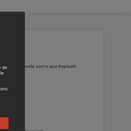
mme Pilote nulle autre que Raphaël
e de
 le
ions