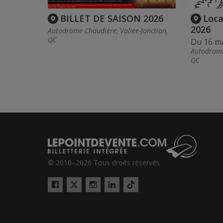
BILLET DE SAISON 2026
Loca
2026
Autodrome Chaudière, Vallée-Jonction,
QC
Du 16 m
Autodrome
QC
© 2010–2026 Tous droits réservés
Twitter
Tiktok
Facebook
Instagram
LinkedIn