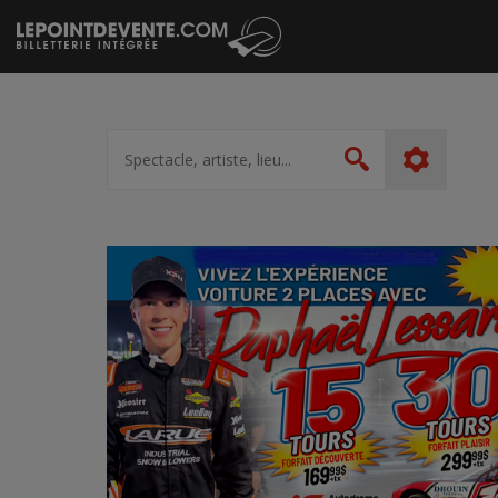
Passer
au
contenu
Spectacle,
artiste,
Rechercher
lieu...