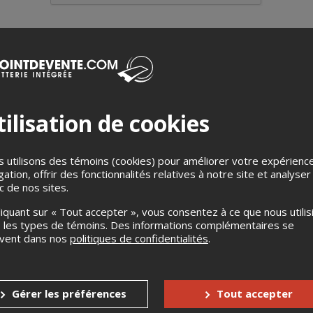
ilisation de cookies
UDIÈRE
périence d'une voiture de course en étant passager avec co
 utilisons des témoins (cookies) pour améliorer votre expérienc
gation, offrir des fonctionnalités relatives à notre site et analyser
ic de nos sites.
liquant sur « Tout accepter », vous consentez à ce que nous utilis
ibles:
 les types de témoins. Des informations complémentaires se
te: 15 tours pour $169.99 plus taxes
uvent dans nos
politiques de confidentialités
.
30 tours pour $299.99 plus taxes
é: 50 tour pour 419.99 plus taxes
Gérer les préférences
Tout accepter