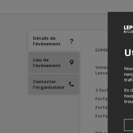
Détails de
l'événement
Ut
EXPÉRIENCE CHA
Lieu de
l'événement
Venez vivre l'ex
Nous
Lessard
navi
traf
Contacter
l'organisateur
En c
3 forfaits dispon
tous
Forfait Découver
tro
Forfait Plaisir: 
Forfait Passionn