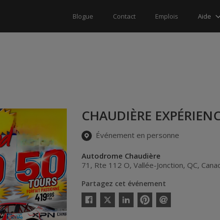
Aide
Blogue
Contact
Emplois
CHAUDIÈRE EXPÉRIENC
Événement en personne
Autodrome Chaudière
71, Rte 112 O
,
Vallée-Jonction
,
QC
,
Cana
Partagez cet événement
Twitter
Facebook
Linkedin
Pinterest
Envoyer
par