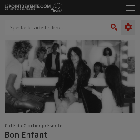
Passer
Cliq
au
pou
contenu
ouvr
Spectacle,
le
artiste,
Recher
men
lieu...
Café du Clocher présente
Bon Enfant