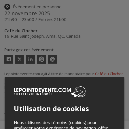
Événement en personne
22 novembre 2025
21h30 – 23h00 / Entrée: 21h00
Café du Clocher
19 Rue Saint Joseph
,
Alma
,
QC
,
Canada
Partagez cet événement
Twitter
Facebook
Linkedin
Pinterest
Envoyer
par
courriel
Lepointdevente.com agit à titre de mandataire pour
Café du Clocher
dans le cadre de l’affichage en ligne et la vente de billets pour ses
événements.
Pour plus d’information à propos de cet événement, veuillez
contacter l’organisateur de l’événement,
Café du Clocher
, à
cafeduclocher@gmail.com
.
Utilisation de cookies
Achat de billets
Nous utilisons des témoins (cookies) pour
améliorer votre expérience de navigation, offrir