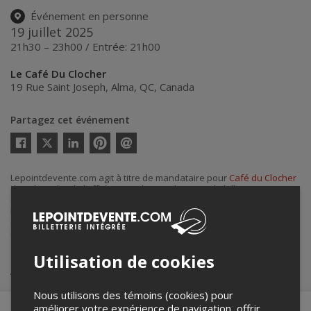
Événement en personne
19 juillet 2025
21h30 – 23h00 / Entrée: 21h00
Le Café Du Clocher
19 Rue Saint Joseph
,
Alma
,
QC
,
Canada
Partagez cet événement
Twitter
Facebook
Linkedin
Pinterest
Envoyer
par
courriel
Lepointdevente.com agit à titre de mandataire pour
Café du Clocher
dans le cadre de l’affichage en ligne et la vente de billets pour ses
événements.
Pour plus d’information à propos de cet événement, veuillez
contacter l’organisateur de l’événement,
Café du Clocher
, à
cafeduclocher@gmail.com
.
Utilisation de cookies
Achat de billets
Nous utilisons des témoins (cookies) pour
améliorer votre expérience de navigation, offrir