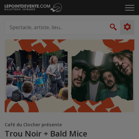
Passer
Cliq
au
pou
contenu
ouvr
Spectacle,
le
artiste,
Recher
men
lieu...
Café du Clocher présente
Trou Noir + Bald Mice