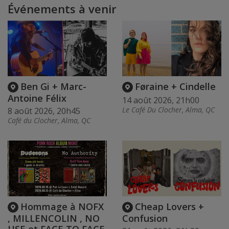
Événements à venir
Ben Gi + Marc-
Føraine + Cindelle
Antoine Félix
14 août 2026, 21h00
Le Café Du Clocher, Alma, QC
8 août 2026, 20h45
Café du Clocher, Alma, QC
Hommage à NOFX
Cheap Lovers +
, MILLENCOLIN , NO
Confusion
USE et FACE TO FACE